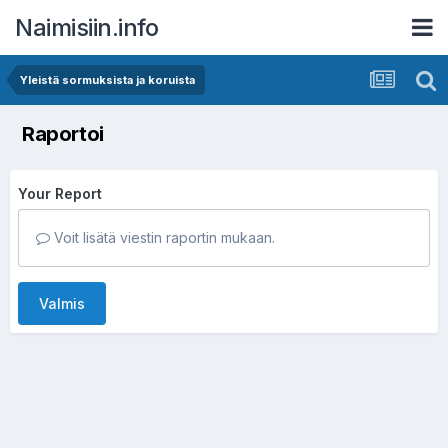
Naimisiin.info
Yleistä sormuksista ja koruista
Raportoi
Your Report
Voit lisätä viestin raportin mukaan.
Valmis