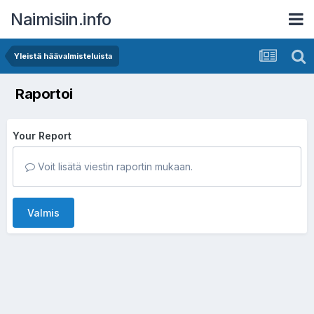
Naimisiin.info
Yleistä häävalmisteluista
Raportoi
Your Report
Voit lisätä viestin raportin mukaan.
Valmis