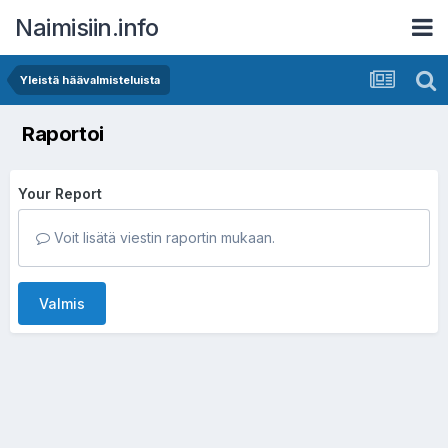
Naimisiin.info
Yleistä häävalmisteluista
Raportoi
Your Report
Voit lisätä viestin raportin mukaan.
Valmis