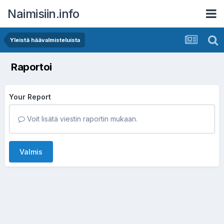
Naimisiin.info
Yleistä häävalmisteluista
Raportoi
Your Report
Voit lisätä viestin raportin mukaan.
Valmis