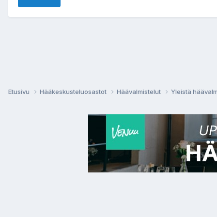
Etusivu
Hääkeskusteluosastot
Häävalmistelut
Yleistä häävalm