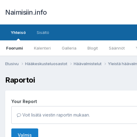
Naimisiin.info
Yhteisö
Sisältö
Foorumi
Kalenteri
Galleria
Blogit
Säännöt
Etusivu
Hääkeskusteluosastot
Häävalmistelut
Yleistä häävalm
Raportoi
Your Report
Voit lisätä viestin raportin mukaan.
Valmis