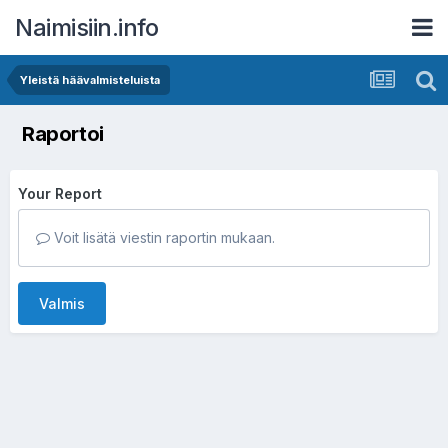
Naimisiin.info
Yleistä häävalmisteluista
Raportoi
Your Report
Voit lisätä viestin raportin mukaan.
Valmis