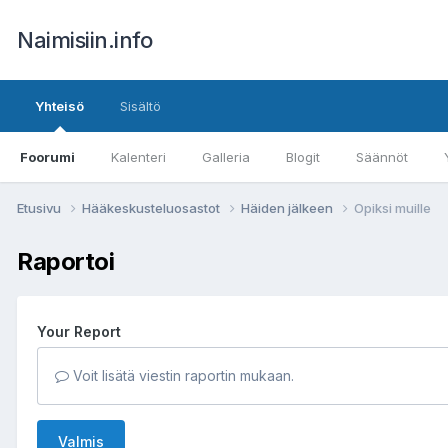
Naimisiin.info
Yhteisö
Sisältö
Foorumi
Kalenteri
Galleria
Blogit
Säännöt
Etusivu
Hääkeskusteluosastot
Häiden jälkeen
Opiksi muille
Raportoi
Your Report
Voit lisätä viestin raportin mukaan.
Valmis