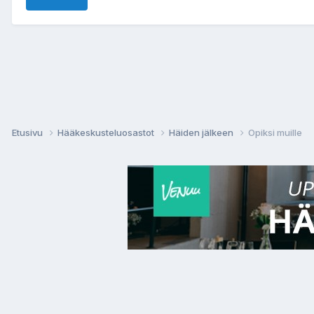
Etusivu
Hääkeskusteluosastot
Häiden jälkeen
Opiksi muille