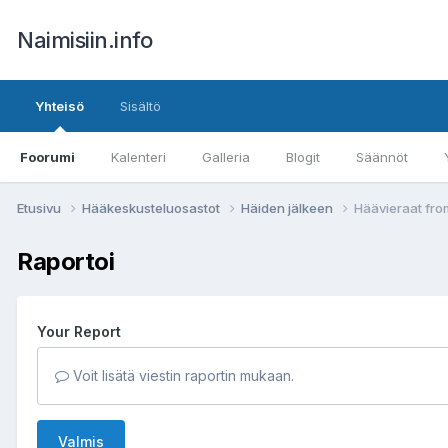
Naimisiin.info
Yhteisö
Sisältö
Foorumi
Kalenteri
Galleria
Blogit
Säännöt
Etusivu
Hääkeskusteluosastot
Häiden jälkeen
Häävieraat fro
Raportoi
Your Report
Voit lisätä viestin raportin mukaan.
Valmis