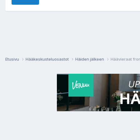
Etusivu
Hääkeskusteluosastot
Häiden jälkeen
Häävieraat fro