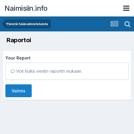
Naimisiin.info
Yleistä häävalmisteluista
Raportoi
Your Report
Voit lisätä viestin raportin mukaan.
Valmis