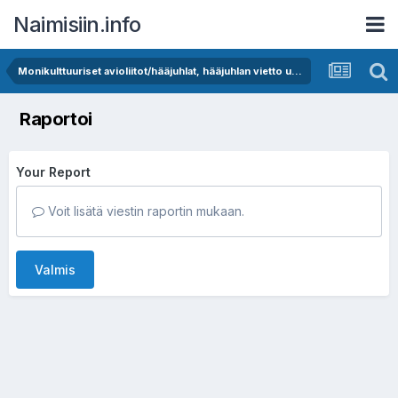
Naimisiin.info
Monikulttuuriset avioliitot/hääjuhlat, hääjuhlan vietto ulkomailla
Raportoi
Your Report
Voit lisätä viestin raportin mukaan.
Valmis