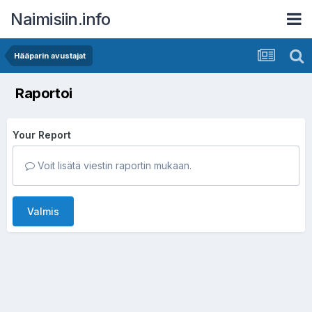
Naimisiin.info
Hääparin avustajat
Raportoi
Your Report
Voit lisätä viestin raportin mukaan.
Valmis