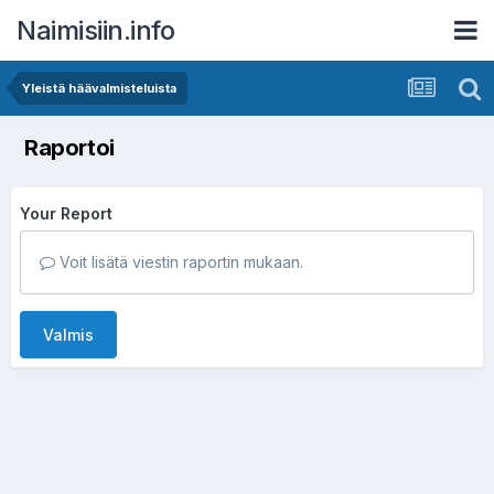
Naimisiin.info
Yleistä häävalmisteluista
Raportoi
Your Report
Voit lisätä viestin raportin mukaan.
Valmis