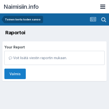
Naimisiin.info
Toinen kerta toden sanoo
Raportoi
Your Report
Voit lisätä viestin raportin mukaan.
Valmis