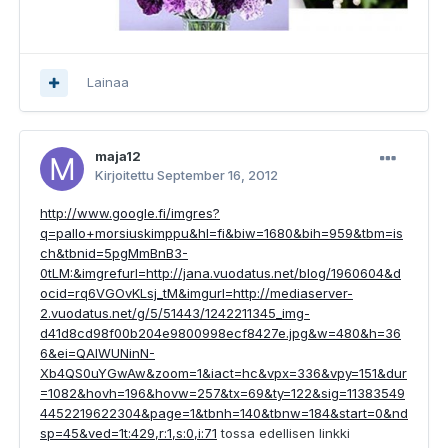
Lainaa
maja12
Kirjoitettu
September 16, 2012
http://www.google.fi/imgres?
q=pallo+morsiuskimppu&hl=fi&biw=1680&bih=959&tbm=is
ch&tbnid=5pgMmBnB3-
0tLM:&imgrefurl=http://jana.vuodatus.net/blog/1960604&d
ocid=rq6VGOvKLsj_tM&imgurl=http://mediaserver-
2.vuodatus.net/g/5/51443/1242211345_img-
d41d8cd98f00b204e9800998ecf8427e.jpg&w=480&h=36
6&ei=QAlWUNinN-
Xb4QS0uYGwAw&zoom=1&iact=hc&vpx=336&vpy=151&dur
=1082&hovh=196&hovw=257&tx=69&ty=122&sig=11383549
4452219622304&page=1&tbnh=140&tbnw=184&start=0&nd
sp=45&ved=1t:429,r:1,s:0,i:71
tossa edellisen linkki