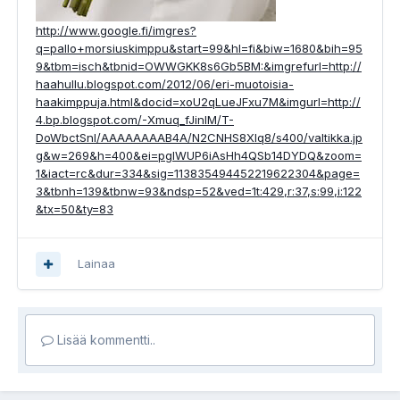
http://www.google.fi/imgres?
q=pallo+morsiuskimppu&start=99&hl=fi&biw=1680&bih=95
9&tbm=isch&tbnid=OWWGKK8s6Gb5BM:&imgrefurl=http://
haahullu.blogspot.com/2012/06/eri-muotoisia-
haakimppuja.html&docid=xoU2qLueJFxu7M&imgurl=http://
4.bp.blogspot.com/-Xmuq_fJinIM/T-
DoWbctSnI/AAAAAAAAB4A/N2CNHS8XIq8/s400/valtikka.jp
g&w=269&h=400&ei=pglWUP6iAsHh4QSb14DYDQ&zoom=
1&iact=rc&dur=334&sig=113835494452219622304&page=
3&tbnh=139&tbnw=93&ndsp=52&ved=1t:429,r:37,s:99,i:122
&tx=50&ty=83
Lainaa
Lisää kommentti..