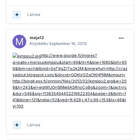
Lainaa
maja12
Kirjoitettu
September 16, 2012
http://www.google.fi/imgres?
q=pallo+morsiuskimppu&start=99&hl=fi&biw=1680&bih=95
9&tbm=isch&tbnid=SgT9gZiTis2k2M:&imgrefurl=http://craz
yadout.blogspot.com/&docid=GDKIzGZqOKHPNM&imgurl=
http://blogit.ess.fi/onnion/files/2012/02/kimppu2.jpg&w=20
8&h=243&ei=eglWUOrrBMik4ASRnoCoBg&zoom=1&iact=rc
&dur=549&sig=113835494452219622304&page=3&tbnh=1
41&tbnw=121&ndsp=52&ved=1t:429,r:47,s:99,i:153&tx=46&t
y=100
Lainaa