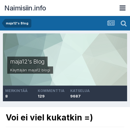
Naimisiin.info
maja12's Blog
maja12's Blog
Käyttäjän
maja12
blogi
MERKINTÄÄ
KOMMENTTIA
KATSELUA
8
129
9687
Voi ei viel kukatkin =)