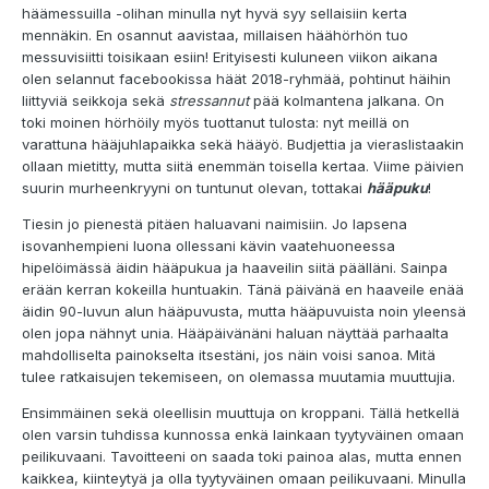
häämessuilla -olihan minulla nyt hyvä syy sellaisiin kerta
mennäkin. En osannut aavistaa, millaisen häähörhön tuo
messuvisiitti toisikaan esiin! Erityisesti kuluneen viikon aikana
olen selannut facebookissa häät 2018-ryhmää, pohtinut häihin
liittyviä seikkoja sekä
stressannut
pää kolmantena jalkana. On
toki moinen hörhöily myös tuottanut tulosta: nyt meillä on
varattuna hääjuhlapaikka sekä hääyö. Budjettia ja vieraslistaakin
ollaan mietitty, mutta siitä enemmän toisella kertaa. Viime päivien
suurin murheenkryyni on tuntunut olevan, tottakai
hääpuku
!
Tiesin jo pienestä pitäen haluavani naimisiin. Jo lapsena
isovanhempieni luona ollessani kävin vaatehuoneessa
hipelöimässä äidin hääpukua ja haaveilin siitä päälläni. Sainpa
erään kerran kokeilla huntuakin. Tänä päivänä en haaveile enää
äidin 90-luvun alun hääpuvusta, mutta hääpuvuista noin yleensä
olen jopa nähnyt unia. Hääpäivänäni haluan näyttää parhaalta
mahdolliselta painokselta itsestäni, jos näin voisi sanoa. Mitä
tulee ratkaisujen tekemiseen, on olemassa muutamia muuttujia.
Ensimmäinen sekä oleellisin muuttuja on kroppani. Tällä hetkellä
olen varsin tuhdissa kunnossa enkä lainkaan tyytyväinen omaan
peilikuvaani. Tavoitteeni on saada toki painoa alas, mutta ennen
kaikkea, kiinteytyä ja olla tyytyväinen omaan peilikuvaani. Minulla