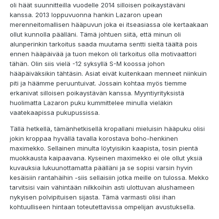
oli häät suunnitteilla vuodelle 2014 silloisen poikaystäväni
kanssa. 2013 loppuvuonna hankin Lazaron upean
merenneitomallisen hääpuvun joka ei itseasiassa ole kertaakaan
ollut kunnolla päälläni. Tämä johtuen siitä, että minun oli
alunperinkin tarkoitus saada muutama sentti sieltä täältä pois
ennen hääpäivää ja tuon mekon oli tarkoitus olla motivaattori
tähän. Olin siis vielä -12 syksyllä S-M koossa johon
hääpäiväksikin tähtäsin. Asiat eivät kuitenkaan menneet niinkuin
piti ja häämme peruuntuivat. Jossain kohtaa myös tiemme
erkanivat silloisen poikaystävän kanssa. Myyntiyrityksistä
huolimatta Lazaron puku kummittelee minulla vieläkin
vaatekaapissa pukupussissa.
Tällä hetkellä, tämänhetkisellä kropallani mieluisin hääpuku olisi
jokin kroppaa hyvällä tavalla korostava boho-henkinen
maximekko. Sellainen minulta löytyisikin kaapista, tosin pientä
muokkausta kaipaavana. Kyseinen maximekko ei ole ollut yksiä
kuvauksia lukuunottamatta päälläni ja se sopisi varsin hyvin
kesäisiin rantahäihin -siis sellaisiin jotka meille on tulossa. Mekko
tarvitsisi vain vähintään nilkkoihin asti ulottuvan alushameen
nykyisen polvipituisen sijasta. Tämä varmasti olisi ihan
kohtuulliseen hintaan toteutettavissa ompelijan avustuksella.