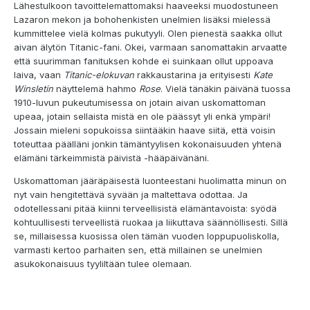
Lähestulkoon tavoittelemattomaksi haaveeksi muodostuneen
Lazaron mekon ja bohohenkisten unelmien lisäksi mielessä
kummittelee vielä kolmas pukutyyli. Olen pienestä saakka ollut
aivan älytön Titanic-fani. Okei, varmaan sanomattakin arvaatte
että suurimman fanituksen kohde ei suinkaan ollut uppoava
laiva, vaan
Titanic-elokuvan
rakkaustarina ja erityisesti
Kate
Winsletin
näyttelemä hahmo
Rose
. Vielä tänäkin päivänä tuossa
1910-luvun pukeutumisessa on jotain aivan uskomattoman
upeaa, jotain sellaista mistä en ole päässyt yli enkä ympäri!
Jossain mieleni sopukoissa siintääkin haave siitä, että voisin
toteuttaa päälläni jonkin tämäntyylisen kokonaisuuden yhtenä
elämäni tärkeimmistä päivistä -hääpäivänäni.
Uskomattoman jääräpäisestä luonteestani huolimatta minun on
nyt vain hengitettävä syvään ja maltettava odottaa. Ja
odotellessani pitää kiinni terveellisistä elämäntavoista: syödä
kohtuullisesti terveellistä ruokaa ja liikuttava säännöllisesti. Sillä
se, millaisessa kuosissa olen tämän vuoden loppupuoliskolla,
varmasti kertoo parhaiten sen, että millainen se unelmien
asukokonaisuus tyyliltään tulee olemaan.