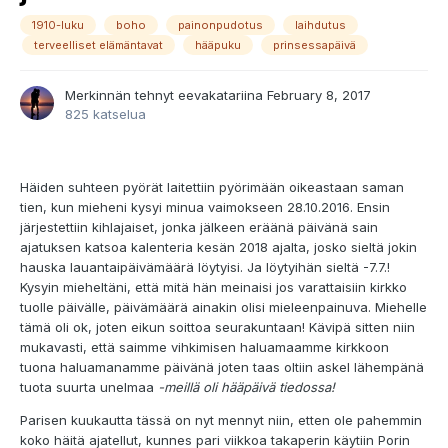
1910-luku
boho
painonpudotus
laihdutus
terveelliset elämäntavat
hääpuku
prinsessapäivä
Merkinnän tehnyt
eevakatariina
February 8, 2017
825 katselua
Häiden suhteen pyörät laitettiin pyörimään oikeastaan saman
tien, kun mieheni kysyi minua vaimokseen 28.10.2016. Ensin
järjestettiin kihlajaiset, jonka jälkeen eräänä päivänä sain
ajatuksen katsoa kalenteria kesän 2018 ajalta, josko sieltä jokin
hauska lauantaipäivämäärä löytyisi. Ja löytyihän sieltä -7.7.!
Kysyin mieheltäni, että mitä hän meinaisi jos varattaisiin kirkko
tuolle päivälle, päivämäärä ainakin olisi mieleenpainuva. Miehelle
tämä oli ok, joten eikun soittoa seurakuntaan! Kävipä sitten niin
mukavasti, että saimme vihkimisen haluamaamme kirkkoon
tuona haluamanamme päivänä joten taas oltiin askel lähempänä
tuota suurta unelmaa
-meillä oli hääpäivä tiedossa!
Parisen kuukautta tässä on nyt mennyt niin, etten ole pahemmin
koko häitä ajatellut, kunnes pari viikkoa takaperin käytiin Porin