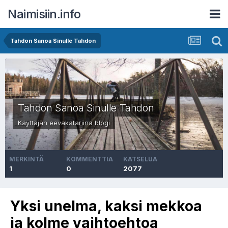
Naimisiin.info
Tahdon Sanoa Sinulle Tahdon
Tahdon Sanoa Sinulle Tahdon
Käyttäjän
eevakatariina
blogi
MERKINTÄ
KOMMENTTIA
KATSELUA
1
0
2077
Yksi unelma, kaksi mekkoa
ja kolme vaihtoehtoa