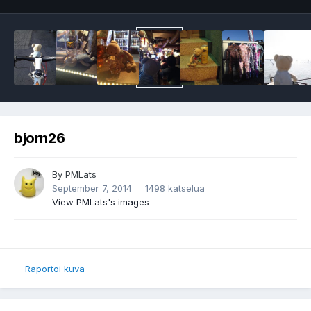
bjorn26
By
PMLats
September 7, 2014
1498 katselua
View PMLats's images
Raportoi kuva