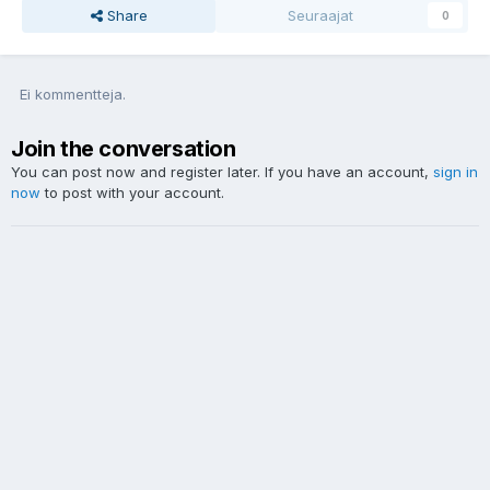
Share
Seuraajat
0
Ei kommentteja.
Join the conversation
You can post now and register later. If you have an account,
sign in
now
to post with your account.
Uusi kommentti...
Language / Kielivalinta
Yksityisyys
Ota yhteyttä
Cookies
Powered by Invision Community