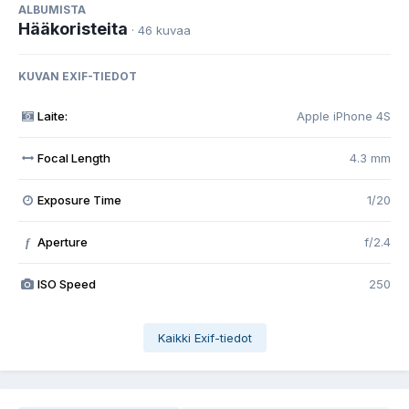
ALBUMISTA
Hääkoristeita
· 46 kuvaa
KUVAN EXIF-TIEDOT
Laite:
Apple iPhone 4S
Focal Length
4.3 mm
Exposure Time
1/20
Aperture
f/2.4
f
ISO Speed
250
Kaikki Exif-tiedot