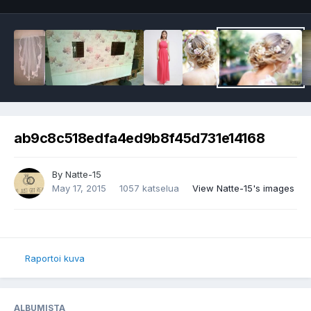
ab9c8c518edfa4ed9b8f45d731e14168
By
Natte-15
May 17, 2015
1057 katselua
View Natte-15's images
Raportoi kuva
ALBUMISTA