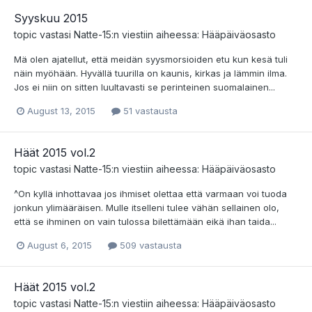
Syyskuu 2015
topic vastasi
Natte-15
:n viestiin aiheessa:
Hääpäiväosasto
Mä olen ajatellut, että meidän syysmorsioiden etu kun kesä tuli
näin myöhään. Hyvällä tuurilla on kaunis, kirkas ja lämmin ilma.
Jos ei niin on sitten luultavasti se perinteinen suomalainen...
August 13, 2015
51 vastausta
Häät 2015 vol.2
topic vastasi
Natte-15
:n viestiin aiheessa:
Hääpäiväosasto
^On kyllä inhottavaa jos ihmiset olettaa että varmaan voi tuoda
jonkun ylimääräisen. Mulle itselleni tulee vähän sellainen olo,
että se ihminen on vain tulossa bilettämään eikä ihan taida...
August 6, 2015
509 vastausta
Häät 2015 vol.2
topic vastasi
Natte-15
:n viestiin aiheessa:
Hääpäiväosasto