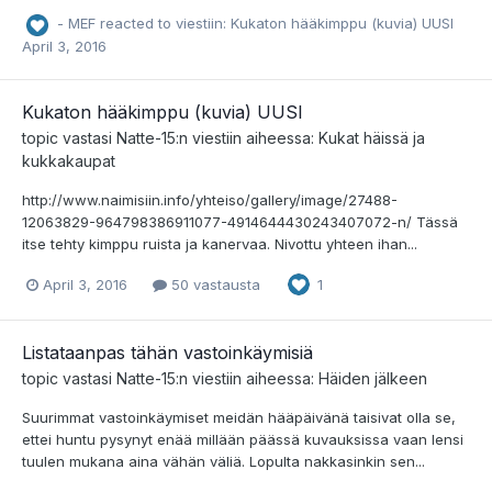
- MEF
reacted to viestiin:
Kukaton hääkimppu (kuvia) UUSI
April 3, 2016
Kukaton hääkimppu (kuvia) UUSI
topic vastasi
Natte-15
:n viestiin aiheessa:
Kukat häissä ja
kukkakaupat
http://www.naimisiin.info/yhteiso/gallery/image/27488-
12063829-964798386911077-4914644430243407072-n/ Tässä
itse tehty kimppu ruista ja kanervaa. Nivottu yhteen ihan...
April 3, 2016
50 vastausta
1
Listataanpas tähän vastoinkäymisiä
topic vastasi
Natte-15
:n viestiin aiheessa:
Häiden jälkeen
Suurimmat vastoinkäymiset meidän hääpäivänä taisivat olla se,
ettei huntu pysynyt enää millään päässä kuvauksissa vaan lensi
tuulen mukana aina vähän väliä. Lopulta nakkasinkin sen...