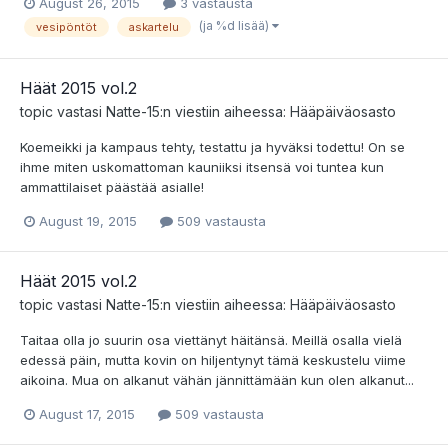
August 26, 2015
3 vastausta
(ja %d lisää)
vesipöntöt
askartelu
Häät 2015 vol.2
topic vastasi
Natte-15
:n viestiin aiheessa:
Hääpäiväosasto
Koemeikki ja kampaus tehty, testattu ja hyväksi todettu! On se
ihme miten uskomattoman kauniiksi itsensä voi tuntea kun
ammattilaiset päästää asialle!
August 19, 2015
509 vastausta
Häät 2015 vol.2
topic vastasi
Natte-15
:n viestiin aiheessa:
Hääpäiväosasto
Taitaa olla jo suurin osa viettänyt häitänsä. Meillä osalla vielä
edessä päin, mutta kovin on hiljentynyt tämä keskustelu viime
aikoina. Mua on alkanut vähän jännittämään kun olen alkanut...
August 17, 2015
509 vastausta