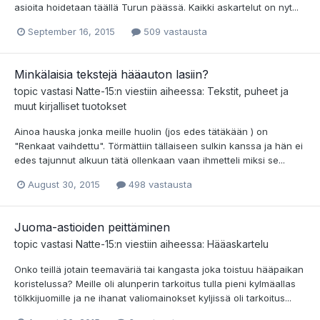
asioita hoidetaan täällä Turun päässä. Kaikki askartelut on nyt...
September 16, 2015
509 vastausta
Minkälaisia tekstejä hääauton lasiin?
topic vastasi
Natte-15
:n viestiin aiheessa:
Tekstit, puheet ja
muut kirjalliset tuotokset
Ainoa hauska jonka meille huolin (jos edes tätäkään ) on
"Renkaat vaihdettu". Törmättiin tällaiseen sulkin kanssa ja hän ei
edes tajunnut alkuun tätä ollenkaan vaan ihmetteli miksi se...
August 30, 2015
498 vastausta
Juoma-astioiden peittäminen
topic vastasi
Natte-15
:n viestiin aiheessa:
Hääaskartelu
Onko teillä jotain teemaväriä tai kangasta joka toistuu hääpaikan
koristelussa? Meille oli alunperin tarkoitus tulla pieni kylmäallas
tölkkijuomille ja ne ihanat valiomainokset kyljissä oli tarkoitus...