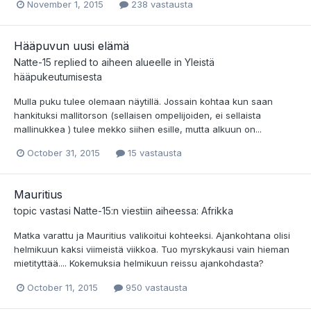
November 1, 2015
238 vastausta
Hääpuvun uusi elämä
Natte-15
replied to aiheen alueelle in
Yleistä
hääpukeutumisesta
Mulla puku tulee olemaan näytillä. Jossain kohtaa kun saan
hankituksi mallitorson (sellaisen ompelijoiden, ei sellaista
mallinukkea ) tulee mekko siihen esille, mutta alkuun on...
October 31, 2015
15 vastausta
Mauritius
topic vastasi
Natte-15
:n viestiin aiheessa:
Afrikka
Matka varattu ja Mauritius valikoitui kohteeksi. Ajankohtana olisi
helmikuun kaksi viimeistä viikkoa. Tuo myrskykausi vain hieman
mietityttää.... Kokemuksia helmikuun reissu ajankohdasta?
October 11, 2015
950 vastausta