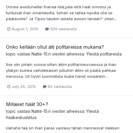
Onnea avioituneille! Ihanaa IdaLydia että häät onnistui ja
tuntuivat ihan omanlaisilta. Sehän se taitaa lopulta olla se
päätavoite? Ja Tipsis taisikin astella avioon tänään? Joten...
August 1, 2015
509 vastausta
Onko kellään ollut äiti polttareissa mukana?
topic vastasi
Natte-15
:n viestiin aiheessa:
Yleistä polttareista
Itse olin joitain vuosia sitten äitini polttariseurueessa ja ihan
yllätyin kuinka vaihdikkaisiin juttuihin äitini oli päätä pahkaa
menossa. Oli hyvin luonnollista lisätä hänet omaankin...
July 26, 2015
82 vastausta
Millaiset häät 30+?
topic vastasi
Natte-15
:n viestiin aiheessa:
Yleistä
hääkeskustelua
Hahaha tää on ihan paras vastaus tähän mennessä! Vaikken