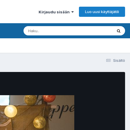
Luo uusi käyttäjätili
Kirjaudu sisään
Sisältö