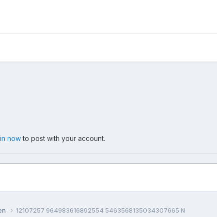
 in now
to post with your account.
ten
12107257 964983616892554 5463568135034307665 N