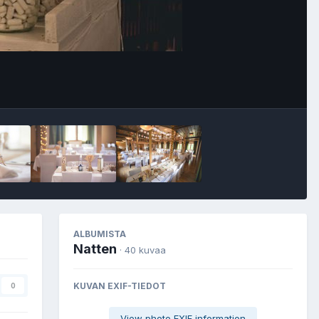
Image Tools
ALBUMISTA
Natten
· 40 kuvaa
KUVAN EXIF-TIEDOT
0
View photo EXIF information