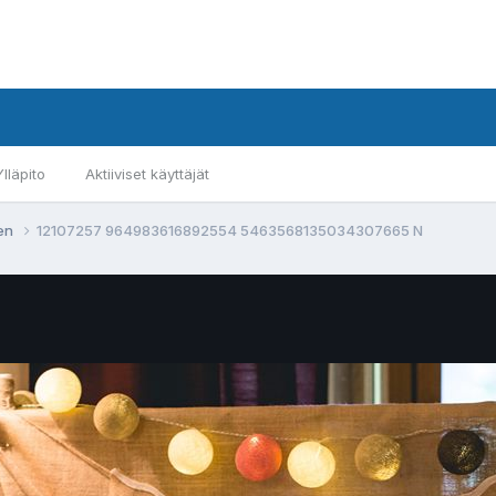
Ylläpito
Aktiiviset käyttäjät
ten
12107257 964983616892554 5463568135034307665 N