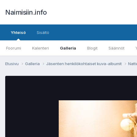
Naimisiin.info
Yhteisö
Sisältö
Foorumi
Kalenteri
Galleria
Blogit
Säännöt
Etusivu
Galleria
Jäsenten henkilökohtaiset kuva-albumit
Nat