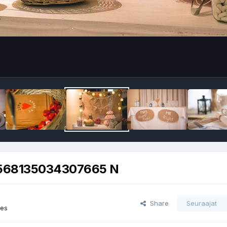
568135034307665 N
Share
Seuraajat
ges