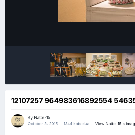
12107257 964983616892554 5463
By
Natte-15
October 3, 2015
1344 katselua
View Natte-15's ima