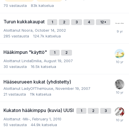
70
vastausta
83k
katselua
Turun kukkakaupat
1
2
3
4
12
Aloittanut
Noora
,
October 14, 2002
285
vastausta
124.7k
katselua
Hääkimpun "käyttö"
1
2
Aloittanut
LindaEmilia
,
August 19, 2007
30
vastausta
16.5k
katselua
Hääseurueen kukat (yhdistetty)
Aloittanut
LadyOfTheHouse
,
November 19, 2007
21
vastausta
11k
katselua
Kukaton hääkimppu (kuvia) UUSI
1
2
3
Aloittanut
-Mii-
,
February 1, 2010
50
vastausta
44.9k
katselua