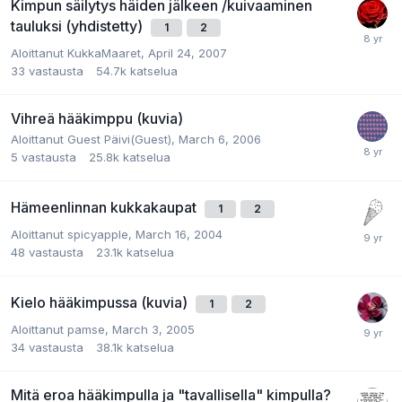
Kimpun säilytys häiden jälkeen /kuivaaminen
tauluksi (yhdistetty)
1
2
Aloittanut
KukkaMaaret
,
April 24, 2007
33
vastausta
54.7k
katselua
Vihreä hääkimppu (kuvia)
Aloittanut
Guest Päivi(Guest)
,
March 6, 2006
5
vastausta
25.8k
katselua
Hämeenlinnan kukkakaupat
1
2
Aloittanut
spicyapple
,
March 16, 2004
48
vastausta
23.1k
katselua
Kielo hääkimpussa (kuvia)
1
2
Aloittanut
pamse
,
March 3, 2005
34
vastausta
38.1k
katselua
Mitä eroa hääkimpulla ja "tavallisella" kimpulla?