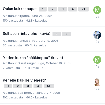
Oulun kukkakaupat
1
2
3
4
7
Aloittanut
pirpana
,
June 26, 2002
150
vastausta
92.8k
katselua
Sulhasen rintaviehe (kuvia)
1
2
Aloittanut
hansu83
,
February 19, 2005
30
vastausta
60.4k
katselua
Yhden kukan "hääkimppu" (kuvia)
Aloittanut
Guest uugabuuga
,
October 16, 2005
7
vastausta
17.3k
katselua
Kenelle kaikille vieheet?
1
2
3
4
5
Aloittanut
Sea Breeze
,
January 7, 2008
102
vastausta
60.5k
katselua