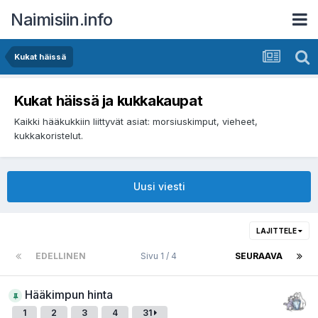
Naimisiin.info
Kukat häissä
Kukat häissä ja kukkakaupat
Kaikki hääkukkiin liittyvät asiat: morsiuskimput, vieheet,
kukkakoristelut.
Uusi viesti
LAJITTELE
EDELLINEN
Sivu 1 / 4
SEURAAVA
Hääkimpun hinta
1
2
3
4
31