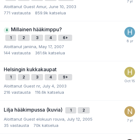
Aloittanut
Guest Amur
,
June 10, 2003
771
vastausta
859.9k
katselua
Millainen hääkimppu?
1
2
3
4
6
Aloittanut
janiina
,
May 17, 2007
144
vastausta
361.6k
katselua
Helsingin kukkakaupat
1
2
3
4
9
Aloittanut
Guest nr
,
July 4, 2003
216
vastausta
116.6k
katselua
Lilja hääkimpussa (kuvia)
1
2
Aloittanut
Guest elokuun rouva
,
July 12, 2005
35
vastausta
70k
katselua