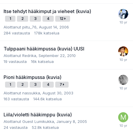
Itse tehdyt hääkimput ja vieheet (kuvia)
1
2
3
4
12
Aloittanut
piitu_76
,
August 14, 2006
284
vastausta
178k
katselua
Tulppaani hääkimpussa (kuvia) UUSI
Aloittanut
Redrika
,
September 22, 2010
19
vastausta
16k
katselua
Pioni hääkimpussa (kuvia)
1
2
3
4
7
Aloittanut
nassukka
,
August 30, 2003
163
vastausta
144.6k
katselua
Liila/violetti hääkimppu (kuvia)
Aloittanut
Guest Lumikukka
,
January 8, 2005
24
vastausta
52.8k
katselua