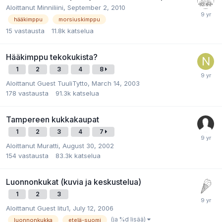
Aloittanut
Minniliini
,
September 2, 2010
hääkimppu
morsiuskimppu
15
vastausta
11.8k
katselua
Hääkimppu tekokukista?
1
2
3
4
8
Aloittanut
Guest TuuliTytto
,
March 14, 2003
178
vastausta
91.3k
katselua
Tampereen kukkakaupat
1
2
3
4
7
Aloittanut
Muratti
,
August 30, 2002
154
vastausta
83.3k
katselua
Luonnonkukat (kuvia ja keskustelua)
1
2
3
Aloittanut
Guest Iitu1
,
July 12, 2006
(ja %d lisää)
luonnonkukka
etelä-suomi