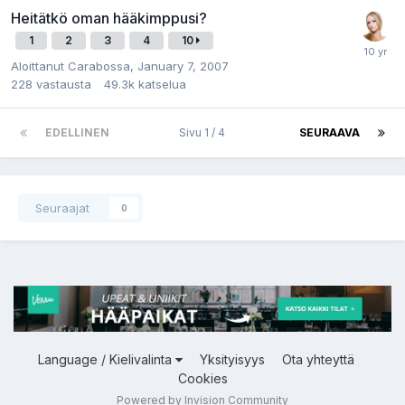
Heitätkö oman hääkimppusi?
1
2
3
4
10
Aloittanut
Carabossa
,
January 7, 2007
228
vastausta
49.3k
katselua
EDELLINEN
Sivu 1 / 4
SEURAAVA
Seuraajat
0
Language / Kielivalinta
Yksityisyys
Ota yhteyttä
Cookies
Powered by Invision Community