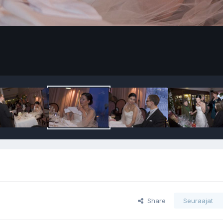
Share
Seuraajat