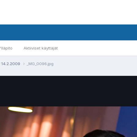
Ylläpito
Aktiiviset käyttäjät
J 14.2.2009
_MG_0096.jpg