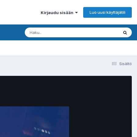
Luo uusi käyttäjätili
Kirjaudu sisään
Sisältö