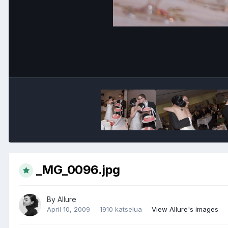
_MG_0096.jpg
By
Allure
April 10, 2009
1910 katselua
View Allure's images