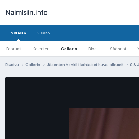
Naimisiin.info
Yhteisö
Sisältö
Foorumi
Kalenteri
Galleria
Blogit
Säännöt
Etusivu
Galleria
Jäsenten henkilökohtaiset kuva-albumit
S & 