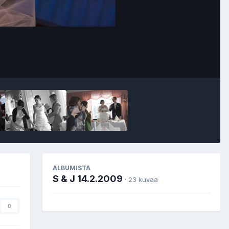
Image Tools
ALBUMISTA
S & J 14.2.2009
· 23 kuvaa
0