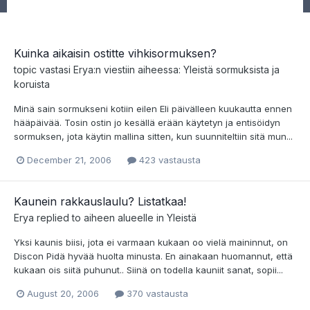
Kuinka aikaisin ostitte vihkisormuksen?
topic vastasi
Erya
:n viestiin aiheessa:
Yleistä sormuksista ja
koruista
Minä sain sormukseni kotiin eilen Eli päivälleen kuukautta ennen
hääpäivää. Tosin ostin jo kesällä erään käytetyn ja entisöidyn
sormuksen, jota käytin mallina sitten, kun suunniteltiin sitä mun...
December 21, 2006
423 vastausta
Kaunein rakkauslaulu? Listatkaa!
Erya
replied to aiheen alueelle in
Yleistä
Yksi kaunis biisi, jota ei varmaan kukaan oo vielä maininnut, on
Discon Pidä hyvää huolta minusta. En ainakaan huomannut, että
kukaan ois siitä puhunut.. Siinä on todella kauniit sanat, sopii...
August 20, 2006
370 vastausta