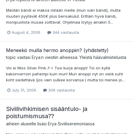
Meidän bändi ei maksa mitään meille (mun isän bändi), mutta
muuten pyytävät 450€ plus bensakulut. Erittäin hyvä bändi,
monipuolista musaa soittavat. Ohjelmaa löytyy ainakin 5...
August 4, 2006
344 vastausta
Meneekö muilla hermo anoppiin? (yhdistetty)
topic vastasi
Erya
:n viestiin aiheessa:
Yleistä häävalmisteluista
Voi ei Miss Silver Pink..!! > Tosi kurja anoppi! Toi on kyllä
kaksinverroin pahempi kuin mun! Mun anoppi nyt on vielä suht
koht siedettävä (jos vain sulkee korvansa ) mutta toi menee jo...
July 31, 2006
308 vastausta
Siviilivihkimisen sisääntulo- ja
poistumismusa??
aiheen alueelle lisäsi
Erya
Siviiliseremoniassa