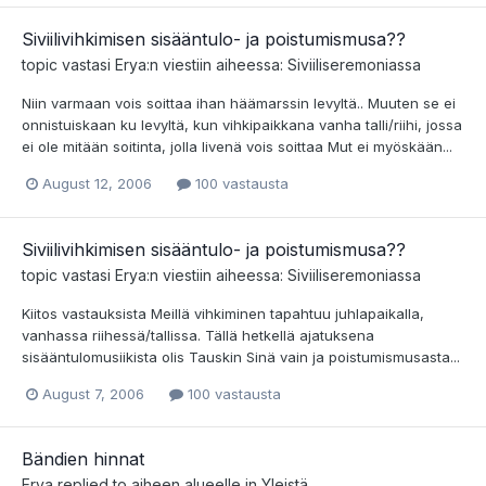
Siviilivihkimisen sisääntulo- ja poistumismusa??
topic vastasi
Erya
:n viestiin aiheessa:
Siviiliseremoniassa
Niin varmaan vois soittaa ihan häämarssin levyltä.. Muuten se ei
onnistuiskaan ku levyltä, kun vihkipaikkana vanha talli/riihi, jossa
ei ole mitään soitinta, jolla livenä vois soittaa Mut ei myöskään...
August 12, 2006
100 vastausta
Siviilivihkimisen sisääntulo- ja poistumismusa??
topic vastasi
Erya
:n viestiin aiheessa:
Siviiliseremoniassa
Kiitos vastauksista Meillä vihkiminen tapahtuu juhlapaikalla,
vanhassa riihessä/tallissa. Tällä hetkellä ajatuksena
sisääntulomusiikista olis Tauskin Sinä vain ja poistumismusasta...
August 7, 2006
100 vastausta
Bändien hinnat
Erya
replied to aiheen alueelle in
Yleistä