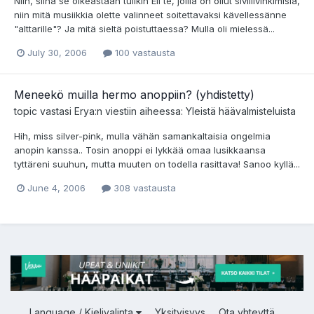
Niin, siinä se oikeastaan tulikin Eli te, joilla on ollut siviilivihkimisiä,
niin mitä musiikkia olette valinneet soitettavaksi kävellessänne
"alttarille"? Ja mitä sieltä poistuttaessa? Mulla oli mielessä...
July 30, 2006
100 vastausta
Meneekö muilla hermo anoppiin? (yhdistetty)
topic vastasi
Erya
:n viestiin aiheessa:
Yleistä häävalmisteluista
Hih, miss silver-pink, mulla vähän samankaltaisia ongelmia
anopin kanssa.. Tosin anoppi ei lykkää omaa lusikkaansa
tyttäreni suuhun, mutta muuten on todella rasittava! Sanoo kyllä...
June 4, 2006
308 vastausta
Language / Kielivalinta
Yksityisyys
Ota yhteyttä