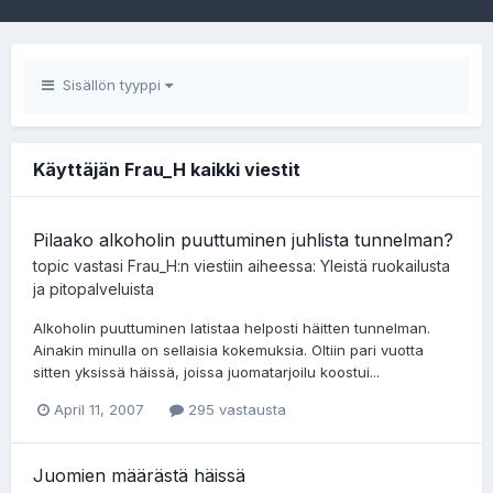
Sisällön tyyppi
Käyttäjän Frau_H kaikki viestit
Pilaako alkoholin puuttuminen juhlista tunnelman?
topic vastasi
Frau_H
:n viestiin aiheessa:
Yleistä ruokailusta
ja pitopalveluista
Alkoholin puuttuminen latistaa helposti häitten tunnelman.
Ainakin minulla on sellaisia kokemuksia. Oltiin pari vuotta
sitten yksissä häissä, joissa juomatarjoilu koostui...
April 11, 2007
295 vastausta
Juomien määrästä häissä