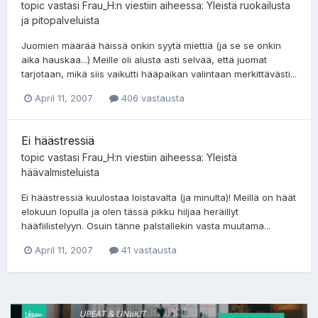
topic vastasi
Frau_H
:n viestiin aiheessa:
Yleistä ruokailusta
ja pitopalveluista
Juomien määrää häissä onkin syytä miettiä (ja se se onkin
aika hauskaa...) Meille oli alusta asti selvää, että juomat
tarjotaan, mikä siis vaikutti hääpaikan valintaan merkittävästi...
April 11, 2007
406 vastausta
Ei häästressiä
topic vastasi
Frau_H
:n viestiin aiheessa:
Yleistä
häävalmisteluista
Ei häästressiä kuulostaa loistavalta (ja minulta)! Meillä on häät
elokuun lopulla ja olen tässä pikku hiljaa heräillyt
hääfiilistelyyn. Osuin tänne palstallekin vasta muutama...
April 11, 2007
41 vastausta