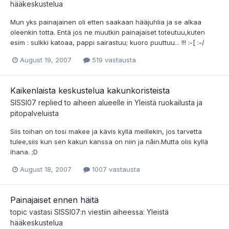
hääkeskustelua
Mun yks painajainen oli etten saakaan hääjuhlia ja se alkaa
oleenkin totta. Entä jos ne muutkin painajaiset toteutuu,kuten
esim : sulkki katoaa, pappi sairastuu; kuoro puuttuu... !!! :-[ :-/
August 19, 2007
519 vastausta
Kaikenlaista keskustelua kakunkoristeista
SISSI07
replied to aiheen alueelle in
Yleistä ruokailusta ja
pitopalveluista
Siis toihan on tosi makee ja kävis kyllä meillekin, jos tarvetta
tulee,siis kun sen kakun kanssa on niin ja nâin.Mutta olis kyllä
ihana. ;D
August 18, 2007
1007 vastausta
Painajaiset ennen häitä
topic vastasi
SISSI07
:n viestiin aiheessa:
Yleistä
hääkeskustelua