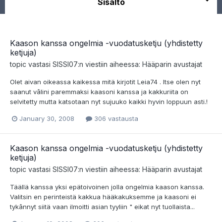
Sisältö
Kaason kanssa ongelmia -vuodatusketju (yhdistetty
ketjuja)
topic vastasi
SISSI07
:n viestiin aiheessa:
Hääparin avustajat
Olet aivan oikeassa kaikessa mitä kirjotit Leia74 . Itse olen nyt
saanut vâlini paremmaksi kaasoni kanssa ja kakkuriita on
selvitetty mutta katsotaan nyt sujuuko kaikki hyvin loppuun asti.!
January 30, 2008
306 vastausta
Kaason kanssa ongelmia -vuodatusketju (yhdistetty
ketjuja)
topic vastasi
SISSI07
:n viestiin aiheessa:
Hääparin avustajat
Täällä kanssa yksi epätoivoinen jolla ongelmia kaason kanssa.
Valitsin en perinteistä kakkua hääkakuksemme ja kaasoni ei
tykânnyt siitä vaan ilmoitti asian tyyliin " eikat nyt tuollaista...