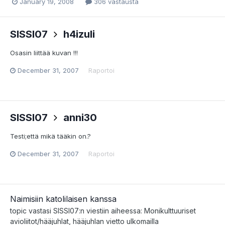
January 19, 2008
306 vastausta
SISSI07
h4izuli
Osasin liittää kuvan !!!
December 31, 2007
Raportoi
SISSI07
anni30
Testi;että mikä tääkin on.?
December 31, 2007
Raportoi
Naimisiin katolilaisen kanssa
topic vastasi
SISSI07
:n viestiin aiheessa:
Monikulttuuriset
avioliitot/hääjuhlat, hääjuhlan vietto ulkomailla