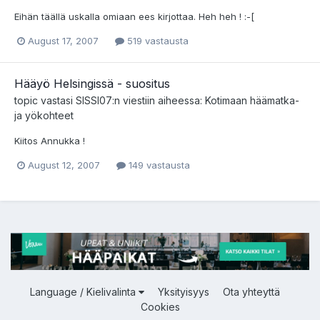
Eihän täällä uskalla omiaan ees kirjottaa. Heh heh ! :-[
August 17, 2007
519 vastausta
Hääyö Helsingissä - suositus
topic vastasi
SISSI07
:n viestiin aiheessa:
Kotimaan häämatka-
ja yökohteet
Kiitos Annukka !
August 12, 2007
149 vastausta
Language / Kielivalinta
Yksityisyys
Ota yhteyttä
Cookies