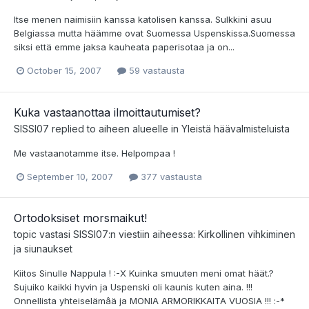
Itse menen naimisiin kanssa katolisen kanssa. Sulkkini asuu
Belgiassa mutta häämme ovat Suomessa Uspenskissa.Suomessa
siksi että emme jaksa kauheata paperisotaa ja on...
October 15, 2007
59 vastausta
Kuka vastaanottaa ilmoittautumiset?
SISSI07
replied to aiheen alueelle in
Yleistä häävalmisteluista
Me vastaanotamme itse. Helpompaa !
September 10, 2007
377 vastausta
Ortodoksiset morsmaikut!
topic vastasi
SISSI07
:n viestiin aiheessa:
Kirkollinen vihkiminen
ja siunaukset
Kiitos Sinulle Nappula ! :-X Kuinka smuuten meni omat häät.?
Sujuiko kaikki hyvin ja Uspenski oli kaunis kuten aina. !!!
Onnellista yhteiselämâä ja MONIA ARMORIKKAITA VUOSIA !!! :-*