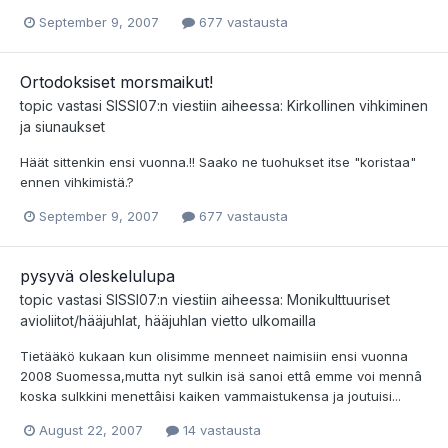
September 9, 2007
677 vastausta
Ortodoksiset morsmaikut!
topic vastasi
SISSI07
:n viestiin aiheessa:
Kirkollinen vihkiminen
ja siunaukset
Häät sittenkin ensi vuonna.!! Saako ne tuohukset itse "koristaa"
ennen vihkimistä.?
September 9, 2007
677 vastausta
pysyvä oleskelulupa
topic vastasi
SISSI07
:n viestiin aiheessa:
Monikulttuuriset
avioliitot/hääjuhlat, hääjuhlan vietto ulkomailla
Tietääkö kukaan kun olisimme menneet naimisiin ensi vuonna
2008 Suomessa,mutta nyt sulkin isä sanoi ettâ emme voi mennâ
koska sulkkini menettâisi kaiken vammaistukensa ja joutuisi...
August 22, 2007
14 vastausta