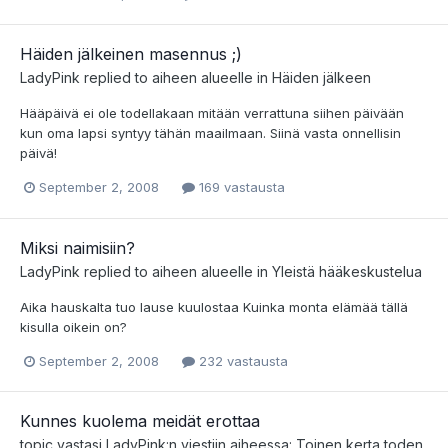
Häiden jälkeinen masennus ;)
LadyPink
replied to aiheen alueelle in
Häiden jälkeen
Hääpäivä ei ole todellakaan mitään verrattuna siihen päivään
kun oma lapsi syntyy tähän maailmaan. Siinä vasta onnellisin
päivä!
September 2, 2008
169 vastausta
Miksi naimisiin?
LadyPink
replied to aiheen alueelle in
Yleistä hääkeskustelua
Aika hauskalta tuo lause kuulostaa Kuinka monta elämää tällä
kisulla oikein on?
September 2, 2008
232 vastausta
Kunnes kuolema meidät erottaa
topic vastasi
LadyPink
:n viestiin aiheessa:
Toinen kerta toden