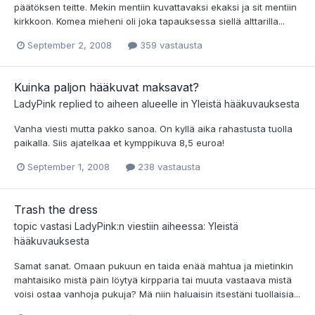
päätöksen teitte. Mekin mentiin kuvattavaksi ekaksi ja sit mentiin
kirkkoon. Komea mieheni oli joka tapauksessa siellä alttarilla...
September 2, 2008
359 vastausta
Kuinka paljon hääkuvat maksavat?
LadyPink
replied to aiheen alueelle in
Yleistä hääkuvauksesta
Vanha viesti mutta pakko sanoa. On kyllä aika rahastusta tuolla
paikalla. Siis ajatelkaa et kymppikuva 8,5 euroa!
September 1, 2008
238 vastausta
Trash the dress
topic vastasi
LadyPink
:n viestiin aiheessa:
Yleistä
hääkuvauksesta
Samat sanat. Omaan pukuun en taida enää mahtua ja mietinkin
mahtaisiko mistä päin löytyä kirpparia tai muuta vastaava mistä
voisi ostaa vanhoja pukuja? Mä niin haluaisin itsestäni tuollaisia...