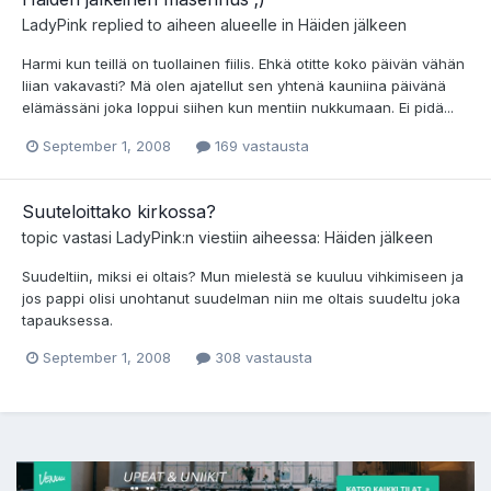
LadyPink
replied to aiheen alueelle in
Häiden jälkeen
Harmi kun teillä on tuollainen fiilis. Ehkä otitte koko päivän vähän
liian vakavasti? Mä olen ajatellut sen yhtenä kauniina päivänä
elämässäni joka loppui siihen kun mentiin nukkumaan. Ei pidä...
September 1, 2008
169 vastausta
Suuteloittako kirkossa?
topic vastasi
LadyPink
:n viestiin aiheessa:
Häiden jälkeen
Suudeltiin, miksi ei oltais? Mun mielestä se kuuluu vihkimiseen ja
jos pappi olisi unohtanut suudelman niin me oltais suudeltu joka
tapauksessa.
September 1, 2008
308 vastausta