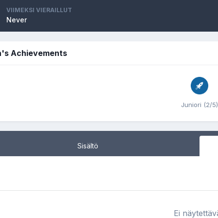
VIIMEKSI VIERAILLUT
Never
in's Achievements
Juniori (2/5)
Sisältö
Ei näytettäv