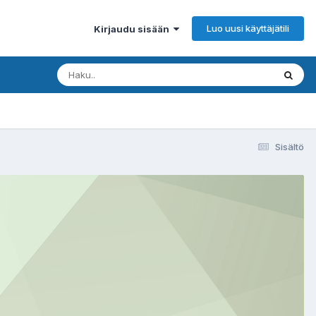
Luo uusi käyttäjätili
Kirjaudu sisään
Sisältö