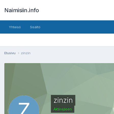
Naimisiin.info
Yhteisö
Sisältö
Etusivu
zinzin
zinzin
Aktiivijäsen