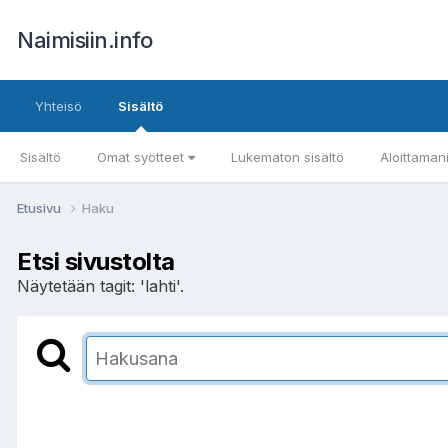
Naimisiin.info
Yhteisö
Sisältö
Sisältö
Omat syötteet
Lukematon sisältö
Aloittaman
Etusivu
Haku
Etsi sivustolta
Näytetään tagit: 'lahti'.