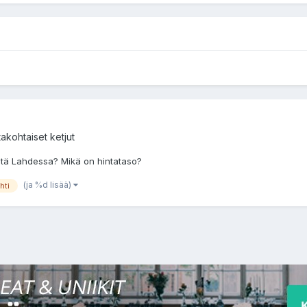
akohtaiset ketjut
stä Lahdessa? Mikä on hintataso?
(ja %d lisää)
ahti