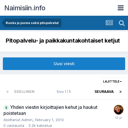
Naimisiin.info
Ruoka ja juoma sekä pitopalvelut
Pitopalvelu- ja paikkakuntakohtaiset ketjut
Uusi viesti
LAJITTELE
EDELLINEN
Sivu 1 / 5
SEURAAVA
Yhden viestin kirjoittajien kehut ja haukut
poistetaan
Aloittanut
Admin
,
February 1, 2013
0
vastausta
3.2k
katselua