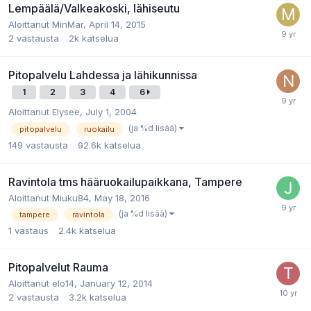
Lempäälä/Valkeakoski, lähiseutu
Aloittanut
MinMar
,
April 14, 2015
2
vastausta
2k
katselua
Pitopalvelu Lahdessa ja lähikunnissa
1
2
3
4
6
Aloittanut
Elysee
,
July 1, 2004
(ja %d lisää)
pitopalvelu
ruokailu
149
vastausta
92.6k
katselua
Ravintola tms hääruokailupaikkana, Tampere
Aloittanut
Miuku84
,
May 18, 2016
(ja %d lisää)
tampere
ravintola
1
vastaus
2.4k
katselua
Pitopalvelut Rauma
Aloittanut
elo14
,
January 12, 2014
2
vastausta
3.2k
katselua