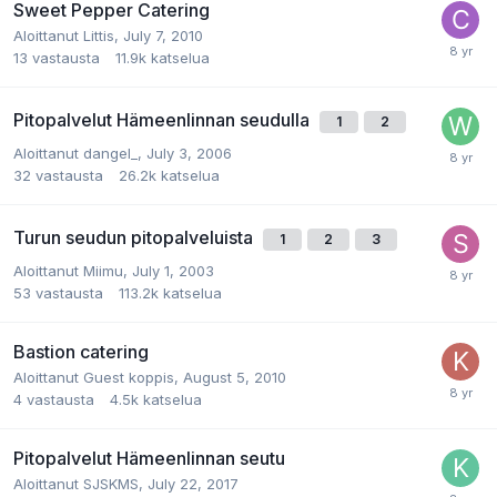
Sweet Pepper Catering
Aloittanut
Littis
,
July 7, 2010
13
vastausta
11.9k
katselua
Pitopalvelut Hämeenlinnan seudulla
1
2
Aloittanut
dangel_
,
July 3, 2006
32
vastausta
26.2k
katselua
Turun seudun pitopalveluista
1
2
3
Aloittanut
Miimu
,
July 1, 2003
53
vastausta
113.2k
katselua
Bastion catering
Aloittanut
Guest koppis
,
August 5, 2010
4
vastausta
4.5k
katselua
Pitopalvelut Hämeenlinnan seutu
Aloittanut
SJSKMS
,
July 22, 2017