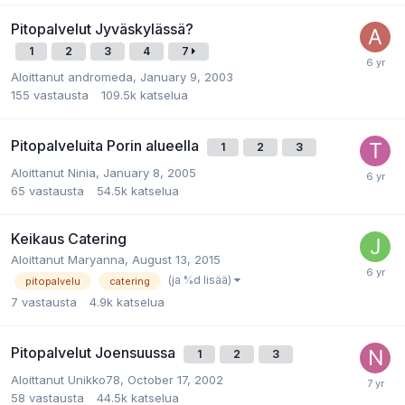
Pitopalvelut Jyväskylässä?
1
2
3
4
7
Aloittanut
andromeda
,
January 9, 2003
155
vastausta
109.5k
katselua
Pitopalveluita Porin alueella
1
2
3
Aloittanut
Ninia
,
January 8, 2005
65
vastausta
54.5k
katselua
Keikaus Catering
Aloittanut
Maryanna
,
August 13, 2015
(ja %d lisää)
pitopalvelu
catering
7
vastausta
4.9k
katselua
Pitopalvelut Joensuussa
1
2
3
Aloittanut
Unikko78
,
October 17, 2002
58
vastausta
44.5k
katselua