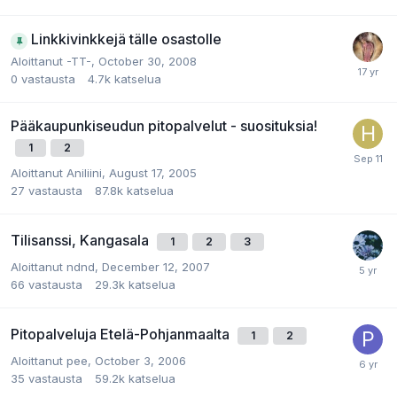
Linkkivinkkejä tälle osastolle
Aloittanut
-TT-
,
October 30, 2008
0
vastausta
4.7k
katselua
Pääkaupunkiseudun pitopalvelut - suosituksia!
1
2
Aloittanut
Aniliini
,
August 17, 2005
27
vastausta
87.8k
katselua
Tilisanssi, Kangasala
1
2
3
Aloittanut
ndnd
,
December 12, 2007
66
vastausta
29.3k
katselua
Pitopalveluja Etelä-Pohjanmaalta
1
2
Aloittanut
pee
,
October 3, 2006
35
vastausta
59.2k
katselua