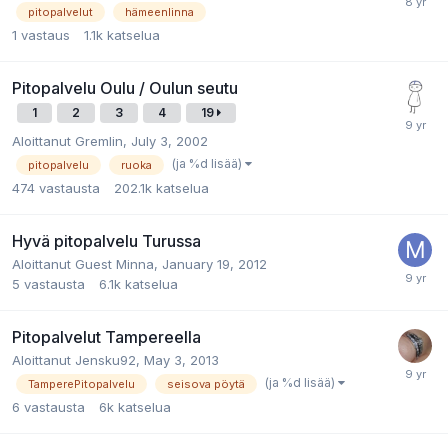
pitopalvelut
hämeenlinna
1
vastaus
1.1k
katselua
Pitopalvelu Oulu / Oulun seutu
1
2
3
4
19
Aloittanut
Gremlin
,
July 3, 2002
(ja %d lisää)
pitopalvelu
ruoka
474
vastausta
202.1k
katselua
Hyvä pitopalvelu Turussa
Aloittanut
Guest Minna
,
January 19, 2012
5
vastausta
6.1k
katselua
Pitopalvelut Tampereella
Aloittanut
Jensku92
,
May 3, 2013
(ja %d lisää)
TamperePitopalvelu
seisova pöytä
6
vastausta
6k
katselua