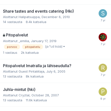
Share tastes and events catering (Hki)
Aloittanut
Halipatsuippa
,
December 6, 2010
14
vastausta
8.4k
katselua
Pitopalvelut
Aloittanut
_emilia
,
January 17, 2019
(ja %d lisää)
porvoo
pitopalvelu
1
vastaus
2k
katselua
Pitopalvelut Imatralla ja lähiseudulla?
Aloittanut
Guest Pintaliitaja
,
July 6, 2005
13
vastausta
8k
katselua
Juhla-mintut (hki)
Aloittanut
Cryztal
,
October 28, 2007
13
vastausta
11.6k
katselua