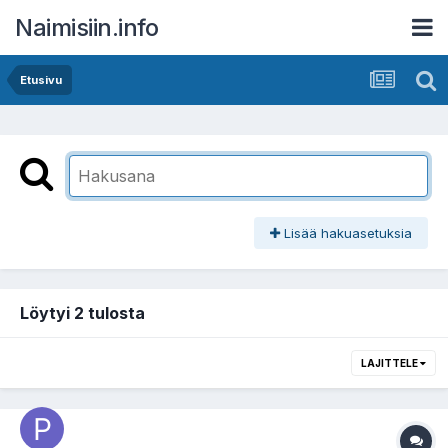
Naimisiin.info
Etusivu
Lisää hakuasetuksia
Löytyi 2 tulosta
LAJITTELE