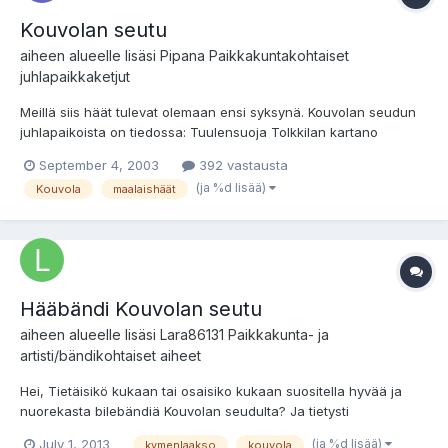
Kouvolan seutu
aiheen alueelle lisäsi
Pipana
Paikkakuntakohtaiset
juhlapaikkaketjut
Meillä siis häät tulevat olemaan ensi syksynä. Kouvolan seudun
juhlapaikoista on tiedossa: Tuulensuoja Tolkkilan kartano
Aurantola Upseerikerho Moision kartano Onko muita? Mielellään
September 4, 2003
392 vastausta
sellainen jossa ei olisi pitopalvelua, aiomme todennäköisesti
(ja %d lisää)
Kouvola
maalaishäät
hommata ruuat itse. Onko kellään kokemusta Aurantolas...
Hääbändi Kouvolan seutu
aiheen alueelle lisäsi
Lara86131
Paikkakunta- ja
artisti/bändikohtaiset aiheet
Hei, Tietäisikö kukaan tai osaisiko kukaan suositella hyvää ja
nuorekasta bilebändiä Kouvolan seudulta? Ja tietysti
mahdollisimman edukas?
(ja %d lisää)
July 1, 2013
kymenlaakso
kouvola