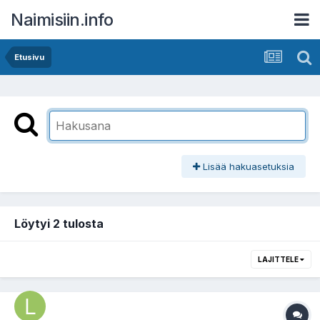
Naimisiin.info
Etusivu
Lisää hakuasetuksia
Löytyi 2 tulosta
LAJITTELE