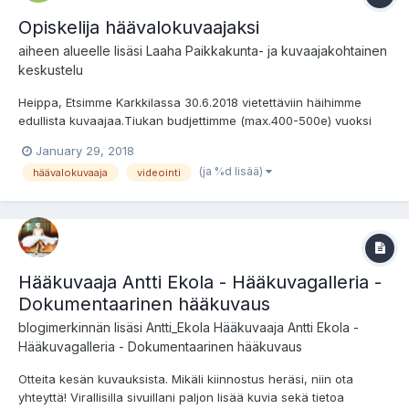
Opiskelija häävalokuvaajaksi
aiheen alueelle lisäsi
Laaha
Paikkakunta- ja kuvaajakohtainen
keskustelu
Heippa, Etsimme Karkkilassa 30.6.2018 vietettäviin häihimme
edullista kuvaajaa.Tiukan budjettimme (max.400-500e) vuoksi
kuvaaja voi olla opiskelija / itseoppinut hääkuvauksesta
January 29, 2018
innostunut. Ainoina kriteereinä hyvä tilannetaju, omatoimisuus ja
(ja %d lisää)
häävalokuvaaja
videointi
tietysti siistit kuvat tärkeästä päivästämme. Kuvaus...
Hääkuvaaja Antti Ekola - Hääkuvagalleria -
Dokumentaarinen hääkuvaus
blogimerkinnän lisäsi
Antti_Ekola
Hääkuvaaja Antti Ekola -
Hääkuvagalleria - Dokumentaarinen hääkuvaus
Otteita kesän kuvauksista. Mikäli kiinnostus heräsi, niin ota
yhteyttä! Virallisilla sivuillani paljon lisää kuvia sekä tietoa