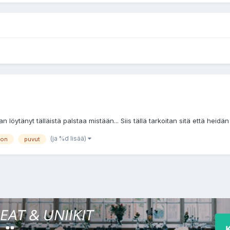
löytänyt tälläistä palstaa mistään... Siis tällä tarkoitan sitä että heidän
(ja %d lisää)
ton
puvut