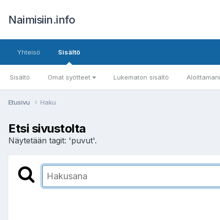
Naimisiin.info
Yhteisö
Sisältö
Sisältö
Omat syötteet
Lukematon sisältö
Aloittaman
Etusivu
Haku
Etsi sivustolta
Näytetään tagit: 'puvut'.