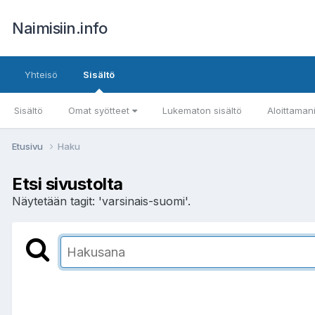
Naimisiin.info
Yhteisö
Sisältö
Sisältö
Omat syötteet
Lukematon sisältö
Aloittaman
Etusivu
Haku
Etsi sivustolta
Näytetään tagit: 'varsinais-suomi'.