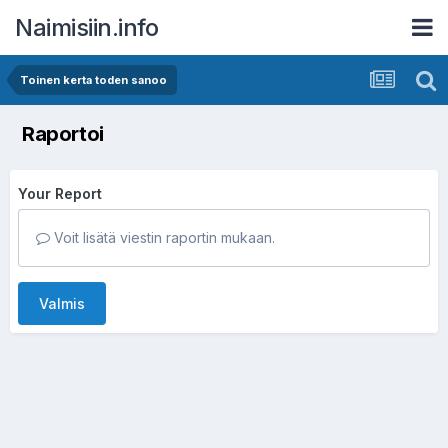
Naimisiin.info
Toinen kerta toden sanoo
Raportoi
Your Report
Voit lisätä viestin raportin mukaan.
Valmis