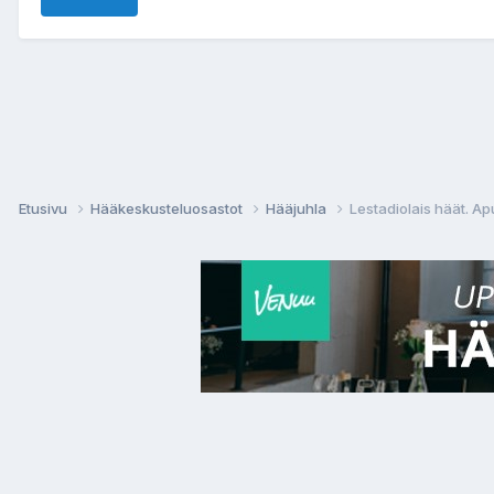
Etusivu
Hääkeskusteluosastot
Hääjuhla
Lestadiolais häät. Ap