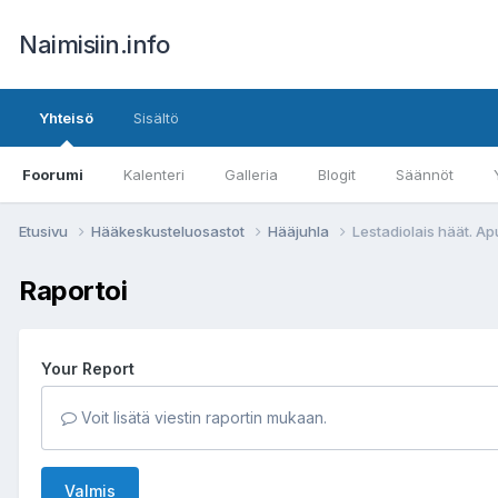
Naimisiin.info
Yhteisö
Sisältö
Foorumi
Kalenteri
Galleria
Blogit
Säännöt
Etusivu
Hääkeskusteluosastot
Hääjuhla
Lestadiolais häät. Ap
Raportoi
Your Report
Voit lisätä viestin raportin mukaan.
Valmis