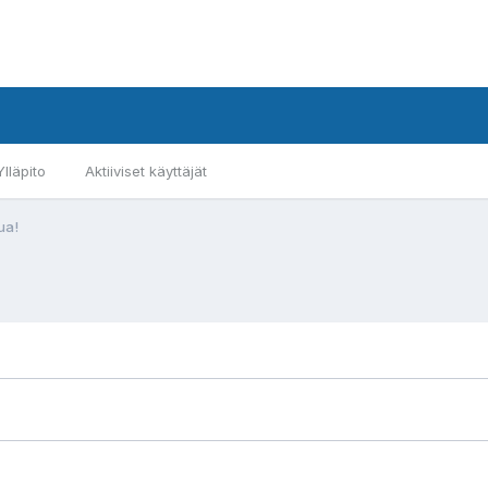
Ylläpito
Aktiiviset käyttäjät
ua!