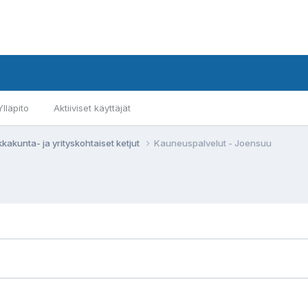
Ylläpito
Aktiiviset käyttäjät
kkakunta- ja yrityskohtaiset ketjut
Kauneuspalvelut - Joensuu