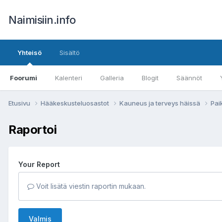
Naimisiin.info
Yhteisö
Sisältö
Foorumi
Kalenteri
Galleria
Blogit
Säännöt
Etusivu
Hääkeskusteluosastot
Kauneus ja terveys häissä
Pai
Raportoi
Your Report
Voit lisätä viestin raportin mukaan.
Valmis