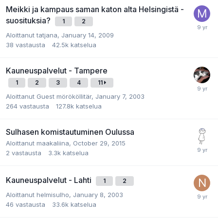
Meikki ja kampaus saman katon alta Helsingistä -
suosituksia?
1
2
Aloittanut
tatjana
,
January 14, 2009
38
vastausta
42.5k
katselua
Kauneuspalvelut - Tampere
1
2
3
4
11
Aloittanut
Guest mörököllitär
,
January 7, 2003
264
vastausta
127.8k
katselua
Sulhasen komistautuminen Oulussa
Aloittanut
maakaliina
,
October 29, 2015
2
vastausta
3.3k
katselua
Kauneuspalvelut - Lahti
1
2
Aloittanut
helmisulho
,
January 8, 2003
46
vastausta
33.6k
katselua