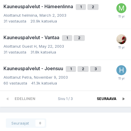
Kauneuspalvelut - Hämeenlinna
1
2
Aloittanut
helmiina
,
March 2, 2003
31
vastausta
20.9k
katselua
Kauneuspalvelut - Vantaa
1
2
Aloittanut
Guest H
,
May 22, 2003
31
vastausta
31.8k
katselua
Kauneuspalvelut - Joensuu
1
2
3
Aloittanut
Petra
,
November 9, 2003
60
vastausta
41.3k
katselua
EDELLINEN
Sivu 1 / 3
SEURAAVA
Seuraajat
0