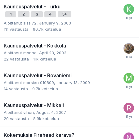
Kauneuspalvelut - Turku
1
2
3
4
5
Aloittanut
sissi72
,
January 9, 2003
111
vastausta
96.7k
katselua
Kauneuspalvelut - Kokkola
Aloittanut
monna
,
April 23, 2003
22
vastausta
11k
katselua
Kauneuspalvelut - Rovaniemi
Aloittanut
morsian 010809
,
January 13, 2009
14
vastausta
9.7k
katselua
Kauneuspalvelut - Mikkeli
Aloittanut
vihuri
,
August 4, 2007
20
vastausta
8.9k
katselua
Kokemuksia Firehead kerava?