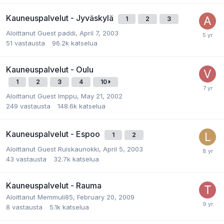
Kauneuspalvelut - Jyväskylä
1
2
3
Aloittanut
Guest paddi
,
April 7, 2003
51
vastausta
96.2k
katselua
Kauneuspalvelut - Oulu
1
2
3
4
10
Aloittanut
Guest Imppu
,
May 21, 2002
249
vastausta
148.6k
katselua
Kauneuspalvelut - Espoo
1
2
Aloittanut
Guest Ruiskaunokki
,
April 5, 2003
43
vastausta
32.7k
katselua
Kauneuspalvelut - Rauma
Aloittanut
Memmuli85
,
February 20, 2009
8
vastausta
5.1k
katselua