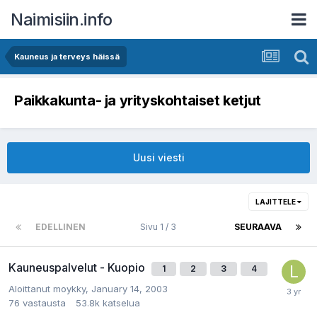
Naimisiin.info
Kauneus ja terveys häissä
Paikkakunta- ja yrityskohtaiset ketjut
Uusi viesti
LAJITTELE
EDELLINEN
Sivu 1 / 3
SEURAAVA
Kauneuspalvelut - Kuopio
1
2
3
4
Aloittanut
moykky
,
January 14, 2003
76
vastausta
53.8k
katselua