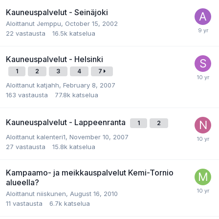
Kauneuspalvelut - Seinäjoki
Aloittanut
Jemppu
,
October 15, 2002
22
vastausta
16.5k
katselua
Kauneuspalvelut - Helsinki
1
2
3
4
7
Aloittanut
katjahh
,
February 8, 2007
163
vastausta
77.8k
katselua
Kauneuspalvelut - Lappeenranta
1
2
Aloittanut
kalenteri1
,
November 10, 2007
27
vastausta
15.8k
katselua
Kampaamo- ja meikkauspalvelut Kemi-Tornio
alueella?
Aloittanut
niiskunen
,
August 16, 2010
11
vastausta
6.7k
katselua