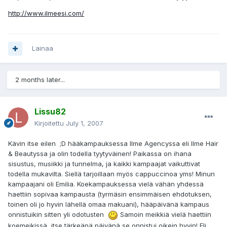
http://www.ilmeesi.com/
Lainaa
2 months later...
Lissu82
Kirjoitettu
July 1, 2007
Kävin itse eilen ;D hääkampauksessa Ilme Agencyssa eli Ilme Hair
& Beautyssa ja olin todella tyytyväinen! Paikassa on ihana
sisustus, musiikki ja tunnelma, ja kaikki kampaajat vaikuttivat
todella mukavilta. Siellä tarjoillaan myös cappuccinoa yms! Minun
kampaajani oli Emilia. Koekampauksessa vielä vähän yhdessä
haettiin sopivaa kampausta (tyrmäsin ensimmäisen ehdotuksen,
toinen oli jo hyvin lähellä omaa makuani), hääpäivänä kampaus
onnistuikin sitten yli odotusten
Samoin meikkiä vielä haettiin
koemeikissä, itse tärkeänä päivänä se onnistui oikein hyvin! Eli