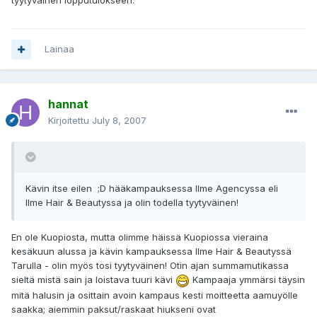
tyytyväinen lopputulokseen.
Lainaa
hannat
Kirjoitettu
July 8, 2007
Kävin itse eilen ;D hääkampauksessa Ilme Agencyssa eli
Ilme Hair & Beautyssa ja olin todella tyytyväinen!
En ole Kuopiosta, mutta olimme häissä Kuopiossa vieraina
kesäkuun alussa ja kävin kampauksessa Ilme Hair & Beautyssä
Tarulla - olin myös tosi tyytyväinen! Otin ajan summamutikassa
sieltä mistä sain ja loistava tuuri kävi
Kampaaja ymmärsi täysin
mitä halusin ja osittain avoin kampaus kesti moitteetta aamuyölle
saakka; aiemmin paksut/raskaat hiukseni ovat