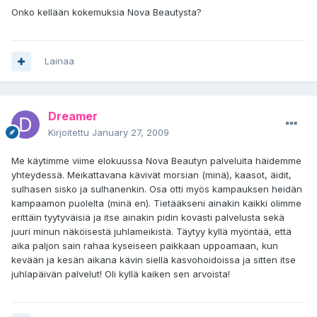
Onko kellään kokemuksia Nova Beautysta?
Lainaa
Dreamer
Kirjoitettu
January 27, 2009
Me käytimme viime elokuussa Nova Beautyn palveluita häidemme
yhteydessä. Meikattavana kävivät morsian (minä), kaasot, äidit,
sulhasen sisko ja sulhanenkin. Osa otti myös kampauksen heidän
kampaamon puolelta (minä en). Tietääkseni ainakin kaikki olimme
erittäin tyytyväisiä ja itse ainakin pidin kovasti palvelusta sekä
juuri minun näköisestä juhlameikistä. Täytyy kyllä myöntää, että
aika paljon sain rahaa kyseiseen paikkaan uppoamaan, kun
kevään ja kesän aikana kävin siellä kasvohoidoissa ja sitten itse
juhlapäivän palvelut! Oli kyllä kaiken sen arvoista!