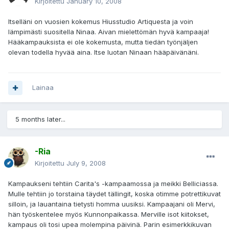
Kirjoitettu
January 10, 2008
Itselläni on vuosien kokemus Hiusstudio Artiquesta ja voin
lämpimästi suositella Ninaa. Aivan mielettömän hyvä kampaaja!
Hääkampauksista ei ole kokemusta, mutta tiedän työnjäljen
olevan todella hyvää aina. Itse luotan Ninaan hääpäivänäni.
Lainaa
5 months later...
-Ria
Kirjoitettu
July 9, 2008
Kampaukseni tehtiin Carita's -kampaamossa ja meikki Belliciassa.
Mulle tehtiin jo torstaina täydet tällingit, koska otimme potrettikuvat
silloin, ja lauantaina tietysti homma uusiksi. Kampaajani oli Mervi,
hän työskentelee myös Kunnonpaikassa. Merville isot kiitokset,
kampaus oli tosi upea molempina päivinä. Parin esimerkkikuvan