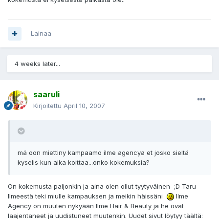
Lainaa
4 weeks later...
saaruli
Kirjoitettu
April 10, 2007
mä oon miettiny kampaamo ilme agencya et josko sieltä
kyselis kun aika koittaa...onko kokemuksia?
On kokemusta paljonkin ja aina olen ollut tyytyväinen ;D Taru
Ilmeestä teki miulle kampauksen ja meikin häissäni
Ilme
Agency on muuten nykyään Ilme Hair & Beauty ja he ovat
laajentaneet ja uudistuneet muutenkin. Uudet sivut löytyy täältä: