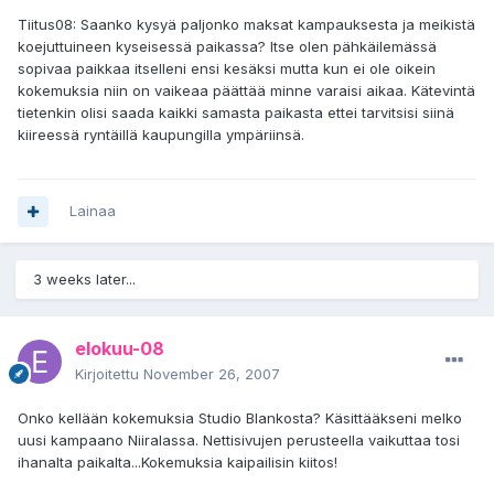
Tiitus08: Saanko kysyä paljonko maksat kampauksesta ja meikistä
koejuttuineen kyseisessä paikassa? Itse olen pähkäilemässä
sopivaa paikkaa itselleni ensi kesäksi mutta kun ei ole oikein
kokemuksia niin on vaikeaa päättää minne varaisi aikaa. Kätevintä
tietenkin olisi saada kaikki samasta paikasta ettei tarvitsisi siinä
kiireessä ryntäillä kaupungilla ympäriinsä.
Lainaa
3 weeks later...
elokuu-08
Kirjoitettu
November 26, 2007
Onko kellään kokemuksia Studio Blankosta? Käsittääkseni melko
uusi kampaano Niiralassa. Nettisivujen perusteella vaikuttaa tosi
ihanalta paikalta...Kokemuksia kaipailisin kiitos!