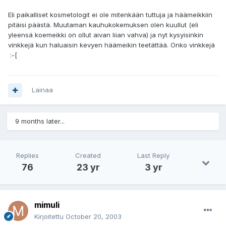
Eli paikalliset kosmetologit ei ole mitenkään tuttuja ja häämeikkiin
pitäisi päästä. Muutaman kauhukokemuksen olen kuullut (eli
yleensä koemeikki on ollut aivan liian vahva) ja nyt kysyisinkin
vinkkejä kun haluaisin kevyen häämeikin teetättää. Onko vinkkejä
:-[
Lainaa
9 months later...
Replies
Created
Last Reply
76
23 yr
3 yr
mimuli
Kirjoitettu
October 20, 2003