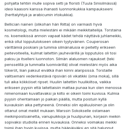
pohjalta tehtiin mulle sopiva setti ja floristi (Tuula Sinisilmässä)
ideoi kaasoni kanssa ihanasti luonnonkukkia kampaukseeni
(herttalyhtyä ja arabicumin irtokukkia).
Bellician nainen (olikohan hän Riitta) on varmasti hyvä
kosmetologi, mutta mielestäni ei mikään meikkitaiteilija. Torstaina
ns. koemeikissä annoin vapaat kädet tehdä näyttävä juhlameikki,
enkä ollut lopputulokseen oikein tyytyväinen. Couperosan
värittämiä poskiani ja tummia silmänalusia ei peitetty erikseen
peitevoiteella, kulmat laitettiin jauhevärillä ja lopputulos oli tosi
paksu ja itselleni luonnoton. Silmän alaluomen rajaukset (teki
pensselillä ja tummalla luomivärillä) olivat mielestäni myös aika
tökeröt, liian paksut eivätkä ihan kiinni alaripsissä. Torstaille
valitsemani vedenkestävä ripsiväri oli vikatikki (oma moka), sillä
tuli aika kökköiset ripset. Huuliin laitettiin huulikiiltoa, vaikka
erikseen pyysin että laitettaisiin mattaa punaa kun olen menossa
nimenomaan kuvattavaksi ja kiilto ei oikein toimi kuvissa. Kulmia
pyysin ohentamaan jo paikan päällä, mutta poistuin kyllä
kuvauksiin aika pettyneenä. Onneksi olin epäluuloinen ja olin
ottanut omat meikit mukaan. Marssin Sokokselle ostamaan
meikinpoistoainetta, vanupuikkoja ja huulipunan, korjasin meikin
sopivaksi studiolla ennen kuvauksia. Onneksi voimakas meikki
toimii ihan hyvin kuvissa, mutta hääpäiväksi en sitä halunnut.