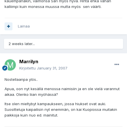
kauempanakin, vaimonsa Sari myös hyvä. Hinta ehkä vähän
kalliimpi kuin monessa muussa mutta myös sen väärti.
Lainaa
2 weeks later...
Marrilyn
Kirjoitettu
January 31, 2007
Nostellaanpa ylös..
Apua, oon nyt kesällä menossa naimisiin ja en ole vielä varannut
aikaa. Olenko liian myöhässä?
Itse olen mieltybyt kampaukseen, jossa hiukset ovat auki.
Suositteluja kaipailisin nyt enemmän, on kai Kuopiossa muitakin
paikkoja kuin nuo ed. mainitut.