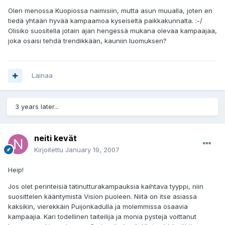
Olen menossa Kuopiossa naimisiin, mutta asun muualla, joten en
tiedä yhtään hyvää kampaamoa kyseiseltä paikkakunnalta. :-/
Olisiko suositella jotain ajan hengessä mukana olevaa kampaajaa,
joka osaisi tehdä trendikkään, kauniin luomuksen?
Lainaa
3 years later...
neiti kevät
Kirjoitettu
January 19, 2007
Heip!
Jos olet perinteisiä tätinutturakampauksia kaihtava tyyppi, niin
suosittelen kääntymistä Vision puoleen. Niitä on itse asiassa
kaksikin, vierekkäin Puijonkadulla ja molemmissa osaavia
kampaajia. Kari todellinen taiteilija ja monia pystejä voittanut