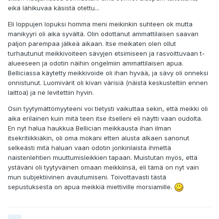
eikä lähikuvaa käsistä otettu...
Eli loppujen lopuksi homma meni meikinkin suhteen ok mutta
manikyyri oli aika syvältä. Olin odottanut ammattilaisen saavan
paljon parempaa jälkeä aikaan. Itse meikaten olen ollut
turhautunut meikkivoiteen sävyjen etsimiseen ja rasvoittuvaan t-
alueeseen ja odotin näihin ongelmiin ammattilaisen apua.
Belliciassa käytetty meikkivoide oli ihan hyvää, ja sävy oli onneksi
onnistunut. Luomivärit oli kivan värisiä (näistä keskusteltiin ennen
laittoa) ja ne levitettiin hyvin.
Osin tyytymättömyyteeni voi tietysti vaikuttaa sekin, että meikki oli
aika erilainen kuin mitä teen itse itselleni eli näytti vaan oudolta.
En nyt halua haukkua Bellician meikkausta ihan ilman
itsekritiikkiäkin, oli oma mokani etten alusta alkaen sanonut
selkeästi mitä haluan vaan odotin jonkinlaista ihmettä
naistenlehtien muuttumisleikkien tapaan. Muistutan myös, että
ystäväni oli tyytyväinen omaan meikkiinsä, eli tämä on nyt vain
mun subjektiivinen avautumiseni. Toivottavasti tästä
sepustuksesta on apua meikkiä miettiville morsiamille.