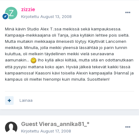
zizzie
Kirjoitettu
August 13, 2008
Minä kävin Studio Alex T.:ssa meikissä sekä kampauksessa.
Kampaaja-meikkaajana oli Tanja, joka kylläkin lehtee pois sieltä.
Mutta muitakin meikkaajia ilmeisesti löytyy. Käyttivät Lancomen
meikkejä. Minulla, jolla meikki yleensä lässähtää jo parin tunnin
kuluttua, oli melkein täydellinen meikki vielä seuraavana
aamunakin...
Iho kyllä alkoi kiiltää, mutta sitä en odottanutkaan
että pysyisi mattana koko ajan. Hyvää jälkeä tekevät kaikki tässä
kampaamossa! Kaasoni kävi toisella Alexin kampaajalla (Hanna) ja
kampaus oli mieltei hienompi kuin minulla. Suosittelen!
Lainaa
Guest Vieras_annika81_*
Kirjoitettu
August 17, 2008