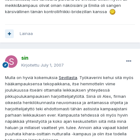
meikki&kampaus olivat oman näköisiäni ja Emilia oli sangen
kärsivällinen tämän kontrollifriikki-bridezillan kanssa
Lainaa
sin
Kirjoitettu
July 1, 2007
Mulla on hyviä kokemuksia
Sevillasta
. Työkaverini kehui sitä myös
hääkampauksensa tekopaikkana, itse hemmottelin viime
joulukuussa itseäni ottamalla leikkauksen yhteydessä
pikkujoulukampauksen harjoittelijatytöltä. Siinä oli Alex, firman
oikeasta henkilökunnasta neuvomassa ja antamassa ohjeita ja
harjoittelijatyttö teki ehdottomasti tähän astisista kampaajistani
parhaan leikkauksen ever. Kampausta tehdessä oli myös hyvin
näpäkkää yhteistyötä ja koko ajan keskusteltiin siitä mitä minä
haluan ja millaiset vaatteet ym. tulee. Annoin aika vapaat kädet
puuhata kihara-osittain nutturalla -kampaus ja olin itse todella