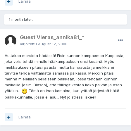
Lainaa
1 month later...
Guest Vieras_annika81_*
Kirjoitettu
August 12, 2008
Auttakaa morsiota hädässä! Etsin kunnon kampaamoa Kuopiosta,
joka voisi tehdä minulle hääkampauksen ensi kesänä. Myös
meikkaukseen pitäisi päästä, mutta kampausta ja meikkiä ei
tarvitse tehdä välttämättä samassa paikassa. Meikkiin pitäisi
mennä mielellään sellaiseen paikkaan, jossa tehdään kunnon
meikeillä (esim. Blasco), että tällingit kestää koko päivän ja osan
yötäkin...
Tämä on ihan kamalaa, kun yrittää järjestää häitä
paikkakunnalle, jossa ei asu... Nyt jo stressi iskee!!
Lainaa