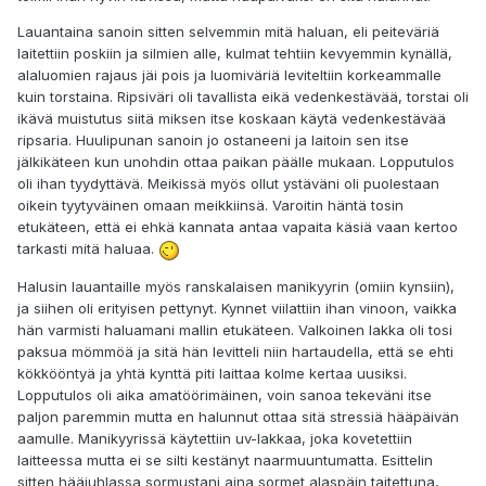
Lauantaina sanoin sitten selvemmin mitä haluan, eli peiteväriä
laitettiin poskiin ja silmien alle, kulmat tehtiin kevyemmin kynällä,
alaluomien rajaus jäi pois ja luomiväriä leviteltiin korkeammalle
kuin torstaina. Ripsiväri oli tavallista eikä vedenkestävää, torstai oli
ikävä muistutus siitä miksen itse koskaan käytä vedenkestävää
ripsaria. Huulipunan sanoin jo ostaneeni ja laitoin sen itse
jälkikäteen kun unohdin ottaa paikan päälle mukaan. Lopputulos
oli ihan tyydyttävä. Meikissä myös ollut ystäväni oli puolestaan
oikein tyytyväinen omaan meikkiinsä. Varoitin häntä tosin
etukäteen, että ei ehkä kannata antaa vapaita käsiä vaan kertoo
tarkasti mitä haluaa.
Halusin lauantaille myös ranskalaisen manikyyrin (omiin kynsiin),
ja siihen oli erityisen pettynyt. Kynnet viilattiin ihan vinoon, vaikka
hän varmisti haluamani mallin etukäteen. Valkoinen lakka oli tosi
paksua mömmöä ja sitä hän levitteli niin hartaudella, että se ehti
kökkööntyä ja yhtä kynttä piti laittaa kolme kertaa uusiksi.
Lopputulos oli aika amatöörimäinen, voin sanoa tekeväni itse
paljon paremmin mutta en halunnut ottaa sitä stressiä hääpäivän
aamulle. Manikyyrissä käytettiin uv-lakkaa, joka kovetettiin
laitteessa mutta ei se silti kestänyt naarmuuntumatta. Esittelin
sitten hääjuhlassa sormustani aina sormet alaspäin taitettuna,