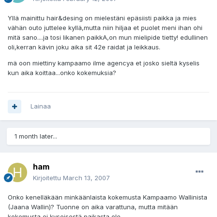
Yllä mainittu hair&desing on mielestäni epäsiisti paikka ja mies
vähän outo juttelee kyllä,mutta niin hiljaa et puolet meni ihan ohi
mitä sano....ja tosi likanen paikkA,on mun mielipide tietty! edullinen
oli,kerran kävin joku aika sit 42e raidat ja leikkaus.
mä oon miettiny kampaamo ilme agencya et josko sieltä kyselis
kun aika koittaa...onko kokemuksia?
Lainaa
1 month later...
ham
Kirjoitettu
March 13, 2007
Onko kenelläkään minkäänlaista kokemusta Kampaamo Wallinista
(Jaana Wallin)? Tuonne on aika varattuna, mutta mitään
kokemusta ei kyseisestä paikasta ole..