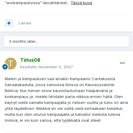
"avokampauksissa" lässähtäneet...
Tässä kuva
.
Lainaa
3 months later...
Tiitus08
Kirjoitettu
November 5, 2007
Meikin ja kampauksen saa ainakin Kampaamo Caritaksesta
Sairaalakadulla, jossa samoissa tiloissa on Kauneussalonki
Bellicia. Itse menen sinne kaunistautumaan hääpäivänä ja
koekampaus ja -meikki tehdään paria viikkoa ennen häitä. Olen
käynyt siellä samalla kampaajalla jo nelisen vuotta ja tulos on aina
yhtä täydellinen. Meikkiä en ole siellä vielä kertaakaan kokeillut,
mutta kun olen istunut kampaajalla ja katsellut meikistä tulevia
ihmisiä, ei voi kuin sanoa, että tyylikkäitä ovat olleet.