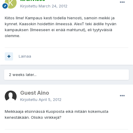
Kirjoitettu
March 24, 2012
Kiitos Ilme! Kampaus kesti todella hienosti, samoin meikki ja
kynnet. Kaasokin hoidettiin ilmeessä. AlexT teki äidille hyvän
kampauksen (Ilmeeseen ei enää mahtunut), eli tyytyväisiä
olemme.
Lainaa
2 weeks later...
Guest Aino
Kirjoitettu
April 5, 2012
Meikkaaja etsinnässä Kuopiosta eikä mitään kokemusta
kenestäkään. Olisiko vinkkejä?