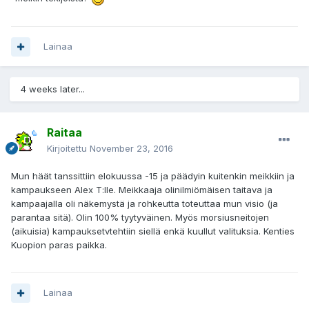
Lainaa
4 weeks later...
Raitaa
Kirjoitettu
November 23, 2016
Mun häät tanssittiin elokuussa -15 ja päädyin kuitenkin meikkiin ja
kampaukseen Alex T:lle. Meikkaaja olinilmiömäisen taitava ja
kampaajalla oli näkemystä ja rohkeutta toteuttaa mun visio (ja
parantaa sitä). Olin 100% tyytyväinen. Myös morsiusneitojen
(aikuisia) kampauksetvtehtiin siellä enkä kuullut valituksia. Kenties
Kuopion paras paikka.
Lainaa