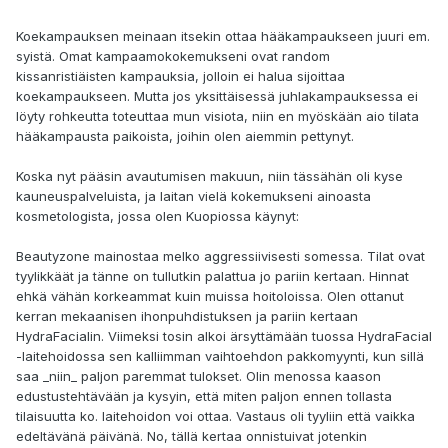
Koekampauksen meinaan itsekin ottaa hääkampaukseen juuri em.
syistä. Omat kampaamokokemukseni ovat random
kissanristiäisten kampauksia, jolloin ei halua sijoittaa
koekampaukseen. Mutta jos yksittäisessä juhlakampauksessa ei
löyty rohkeutta toteuttaa mun visiota, niin en myöskään aio tilata
hääkampausta paikoista, joihin olen aiemmin pettynyt.
Koska nyt pääsin avautumisen makuun, niin tässähän oli kyse
kauneuspalveluista, ja laitan vielä kokemukseni ainoasta
kosmetologista, jossa olen Kuopiossa käynyt:
Beautyzone mainostaa melko aggressiivisesti somessa. Tilat ovat
tyylikkäät ja tänne on tullutkin palattua jo pariin kertaan. Hinnat
ehkä vähän korkeammat kuin muissa hoitoloissa. Olen ottanut
kerran mekaanisen ihonpuhdistuksen ja pariin kertaan
HydraFacialin. Viimeksi tosin alkoi ärsyttämään tuossa HydraFacial
-laitehoidossa sen kalliimman vaihtoehdon pakkomyynti, kun sillä
saa _niin_ paljon paremmat tulokset. Olin menossa kaason
edustustehtävään ja kysyin, että miten paljon ennen tollasta
tilaisuutta ko. laitehoidon voi ottaa. Vastaus oli tyyliin että vaikka
edeltävänä päivänä. No, tällä kertaa onnistuivat jotenkin