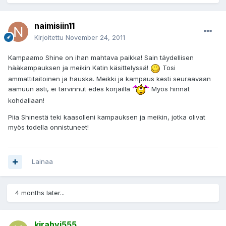
naimisiin11
Kirjoitettu
November 24, 2011
Kampaamo Shine on ihan mahtava paikka! Sain täydellisen
hääkampauksen ja meikin Katin käsittelyssä!
Tosi
ammattitaitoinen ja hauska. Meikki ja kampaus kesti seuraavaan
aamuun asti, ei tarvinnut edes korjailla
Myös hinnat
kohdallaan!
Piia Shinestä teki kaasolleni kampauksen ja meikin, jotka olivat
myös todella onnistuneet!
Lainaa
4 months later...
kirahvi555