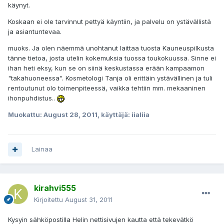
käynyt.
Koskaan ei ole tarvinnut pettyä käyntiin, ja palvelu on ystävällistä
ja asiantuntevaa.
muoks. Ja olen näemmä unohtanut laittaa tuosta Kauneuspilkusta
tänne tietoa, josta utelin kokemuksia tuossa toukokuussa. Sinne ei
ihan heti eksy, kun se on siinä keskustassa erään kampaamon
"takahuoneessa". Kosmetologi Tanja oli erittäin ystävällinen ja tuli
rentoutunut olo toimenpiteessä, vaikka tehtiin mm. mekaaninen
ihonpuhdistus..
Muokattu:
August 28, 2011
, käyttäjä: iialiia
Lainaa
kirahvi555
Kirjoitettu
August 31, 2011
Kysyin sähköpostilla Helin nettisivujen kautta että tekevätkö