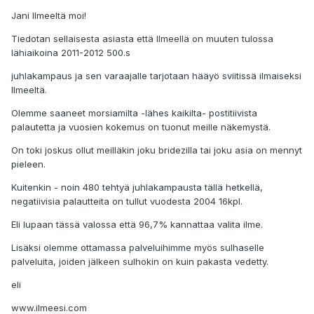
Jani Ilmeeltä moi!
Tiedotan sellaisesta asiasta että Ilmeellä on muuten tulossa
lähiaikoina 2011-2012 500.s
juhlakampaus ja sen varaajalle tarjotaan hääyö sviitissä ilmaiseksi
Ilmeeltä.
Olemme saaneet morsiamilta -lähes kaikilta- postitiivista
palautetta ja vuosien kokemus on tuonut meille näkemystä.
On toki joskus ollut meilläkin joku bridezilla tai joku asia on mennyt
pieleen.
Kuitenkin - noin 480 tehtyä juhlakampausta tällä hetkellä,
negatiivisia palautteita on tullut vuodesta 2004 16kpl.
Eli lupaan tässä valossa että 96,7% kannattaa valita ilme.
Lisäksi olemme ottamassa palveluihimme myös sulhaselle
palveluita, joiden jälkeen sulhokin on kuin pakasta vedetty.
eli
www.ilmeesi.com