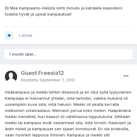
Eli Miia Kampaamo-Helistä loihti minulle ja kahdelle kaasolleni
todella hyvät ja upeat kampaukset!
Lainaa
1 month later...
Guest Freesia12
Kirjoitettu
September 7, 2012
Hääkampaus ja meikki tehtiin Ilmeessä ja en ollut kyllä tyytyväinen.
Kampaaja ei hoksannut yhtään, mitä tarkoitin, vaikka mukana oli
useampikin kuva siitä, mitä halusin. Meikki oli ekalla kerralla
melkoinen sotamaalaus. Meinasin perua koko meikin. Hääpäivänä
meikki menetteli, kun kaasot oli vahtimassa lopputulosta. Siltikään
meikki tai kampaus eivät vastanneet sitä, mitä toivoin. Kaasojen ja
äidin meikit ja kampauset sen sijaan onnistuivat. En ole bridezilla,
vaan hyvinkin leppoisa ihminen. Kampaus ja meikki silti