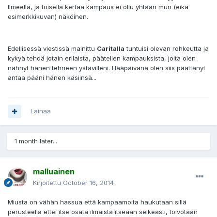
Ilmeellä, ja toisella kertaa kampaus ei ollu yhtään mun (eikä
esimerkkikuvan) näköinen.
Edellisessä viestissä mainittu
Caritalla
tuntuisi olevan rohkeutta ja
kykyä tehdä jotain erilaista, päätellen kampauksista, joita olen
nähnyt hänen tehneen ystävilleni. Hääpäivänä olen siis päättänyt
antaa pääni hänen käsiinsä...
Lainaa
1 month later...
malluainen
Kirjoitettu
October 16, 2014
Miusta on vähän hassua että kampaamoita haukutaan sillä
perusteella ettei itse osata ilmaista itseään selkeästi, toivotaan