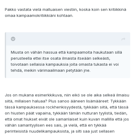
Pakko vastata vielä malluaisen viestiin, koska koin sen kritiikkinä
omaa kampaamokritiikkiäni kohtaan.
Miusta on vähän hassua että kampaamoita haukutaan sillä
perusteella ettei itse osata ilmaista itseään selkeästi,
toivotaan sellaisia kampauksia joita omasta tukasta ei voi
tehdä, meikin värimaailmaan petytään jne.
Jos on mukana esimerkkikuva, niin eikö se ole aika selkeä ilmaisu
siitä, millaisen haluaa? Plus sanoo ääneen lisämääreet: Tykkään
tässä kampauksessa rockhenkisyydestä, tykkään siitä, että tässä
on hiusten päät vapaina, tykkään tämän nutturan tyylistä, tiedän,
että omat hiukset eivät ole samanlaiset kuin kuvan mallilla että jos
vähän samantyylisen ees sais, ja vielä, että en tykkää
perinteisistä nuudelikampauksista, ja silti saa just sellasen