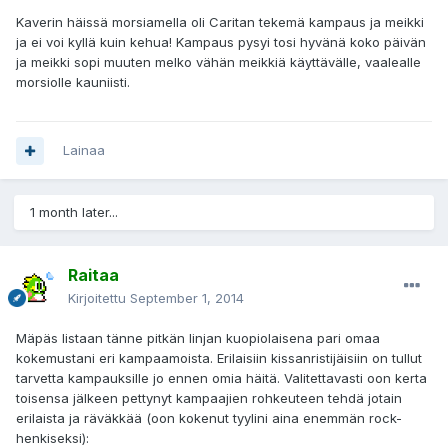
Kaverin häissä morsiamella oli Caritan tekemä kampaus ja meikki
ja ei voi kyllä kuin kehua! Kampaus pysyi tosi hyvänä koko päivän
ja meikki sopi muuten melko vähän meikkiä käyttävälle, vaalealle
morsiolle kauniisti.
Lainaa
1 month later...
Raitaa
Kirjoitettu
September 1, 2014
Mäpäs listaan tänne pitkän linjan kuopiolaisena pari omaa
kokemustani eri kampaamoista. Erilaisiin kissanristijäisiin on tullut
tarvetta kampauksille jo ennen omia häitä. Valitettavasti oon kerta
toisensa jälkeen pettynyt kampaajien rohkeuteen tehdä jotain
erilaista ja räväkkää (oon kokenut tyylini aina enemmän rock-
henkiseksi):