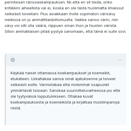
perinteisen tanssiaskampauksen. Nii että en sit tiedä, onko
kritiikkini aiheellista vai ei, koska en ole tästä huolimatta ilmaissut
selkeästi toiveitani. Plus asiakkaan iholle sopimaton värisävy
meikissä on jo ammattitaidottomuutta. Vaikka sanoo värin, niin
sävy voi silti olla väärä, riippuen oman ihon ja hiusten väristä.
Sillon ammatilaisen pitää pystyä sanomaan, että tämä ei sulle sovi.
Käykää naiset ottamassa koekampaukset ja koemeikit,
etukäteen. Uskaltakaa sanoa omat ajatuksenne ja toiveet
selkeästi esille. Varmistakaa että molemmat osapuolet
ymmärtävät toisiaan. Sanokaa suunnitteluvaiheessa jos ette
ole tyytyväisiä lopputulokseen. Ottakaa kuvat
koekampauksesta ja koemeikistä ja kirjatkaa muistiinpanoja
niistä.