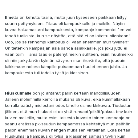
Ilme
ttä on kehuttu täällä, mutta juuri kyseeseen paikkaan liittyy
suurin pettymykseni. Tilaus oli kampaukselle ja meikille. Näytin
kuvaa haluamastani kampauksesta, kampaaja kommentoi "en voi
tehdä tuollaista, kun se näyttää, että sitä ei oo laitettu ollenkaan".
Ööö, jos se rennompi kampaus oli vaan enemmän mun tyylinen?
On tietenkin kampaajan asia sanoa asiakkaalle, jos joku juttu ei
vaan toimi. Tämä taas ei pätenyt meikin suhteen, esim. huulimeikki
oli niin järkyttävän kylmän sävynen mun ihovärille, että jouduin
luikkimaan nolona kämpille putsaamaan huulet ennen juhlia. Ja
kampauksesta tuli todella tylsä ja klassinen.
Hiuskulma
lle oon jo antanut pariin kertaan mahdollisuuden.
Jälleen molemmilla kerroilla mukana oli kuva, eikä kummallakaan
kerralla päästy mielestäni edes lähelle esimerkkikuvaa. Tiedostan
jälleen, että mun hiukset ei oo yhtä runsaat/pitkät/paksut tmv kuin
kuvien malleilla, mutta esim. toisesta kuvasta toinen kampaaja on
saanu eräässä pk-seudun kampaamossa kehitettyä mun päähän
paljon enemmän kuvan hengen mukaisen viritelmän. Ekaa kertaa
Hiuskulmalla kampaus oli tylsä ja klassinen samaan tyyliin kuin