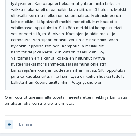
tyytyväinen. Kampaaja ei hoksannut yhtään, mitä tarkoitin,
vaikka mukana oli useampikin kuva siitä, mitä halusin. Meikki
oli ekalla kerralla melkoinen sotamaalaus. Meinasin perua
koko meikin. Hääpäivänä meikki menetteli, kun kaasot oli
vahtimassa lopputulosta. Siltikään meikki tai kampaus eivät
vastanneet sitä, mitä toivoin. Kaasojen ja äidin meikit ja
kampauset sen sijaan onnistuivat. En ole bridezilla, vaan
hyvinkin leppoisa ihminen. Kampaus ja meikki silti
harmittavat joka kerta, kun katson hääkuviani. :o/
Valittamaan en alkanut, koska en halunnut ryhtyä
hysteeriseksi morsiammeksi. Hääaamuna ohjeistin
kampaaja/meikkaajan uudestaan ihan nätisti. Silti lopputulos
jäi aika kauaksi siitä, mitä hain. Lysti oli kaiken lisäksi todella
kallista ihan Kuopiolaisittainkin. Pettynyt siis olen.
Olen kuullut useammalta tuosta Ilmeestä ettei meikki ja kampaus
ainakaan eka kerralla siellä onnistu..
Lainaa