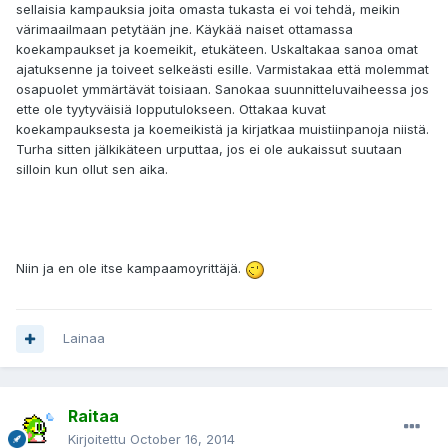
sellaisia kampauksia joita omasta tukasta ei voi tehdä, meikin
värimaailmaan petytään jne. Käykää naiset ottamassa
koekampaukset ja koemeikit, etukäteen. Uskaltakaa sanoa omat
ajatuksenne ja toiveet selkeästi esille. Varmistakaa että molemmat
osapuolet ymmärtävät toisiaan. Sanokaa suunnitteluvaiheessa jos
ette ole tyytyväisiä lopputulokseen. Ottakaa kuvat
koekampauksesta ja koemeikistä ja kirjatkaa muistiinpanoja niistä.
Turha sitten jälkikäteen urputtaa, jos ei ole aukaissut suutaan
silloin kun ollut sen aika.
Niin ja en ole itse kampaamoyrittäjä.
Lainaa
Raitaa
Kirjoitettu
October 16, 2014