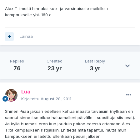
Alex T ilmoitti hinnaksi koe- ja varsinaiselle meikille +
kampaukselle yht. 160 e.
Lainaa
Replies
Created
Last Reply
76
23 yr
3 yr
Lua
Kirjoitettu
August 28, 2011
Shinen Piiaa jaksan edelleen kehua maasta taivaisiin (nytkään en
saanut sinne itse aikaa haluamalleni päivälle - suosittuja siis ovat).
Ja kyllä huomasi eron kun jouduin pakon edessä ottamaan Alex
T:ltä kampauksen ristijäisiin. En tiedä mitä tapahtui, mutta mun
kampaukseen ei laitettu ollenkaan pesun jälkeen