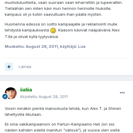
muotoilutuotteita, vaan suoraan vaan kiharrettiin ja tupeerattiin.
Tietäähän sen miten kävi mun hennon hennoille hiuksille;
kampaus oli jo kotiin saavuttuani ihan päätä myöten.
Huomenna edessä on soitto kampaajalle ja reklamointi mulle
tehdystä kampauksesta
. Kaasoni kävivät nääpäivänä Alex
T:llä ja olivat kyllä tyytyväisiä.
Muokattu:
August 28, 2011
, käyttäjä: Lua
Lainaa
iialiia
Kirjoitettu
August 28, 2011
Voisin minäkin pientä mainostusta tehdä, kun Alex T. ja Shinen
lähettyvillä liikutaan..
Eli oma vakikampaamoni on Parturi-Kampaamo Heli (on siis
näiden kahden edellä mainitun "välissä"), ja vuosia olen siellä