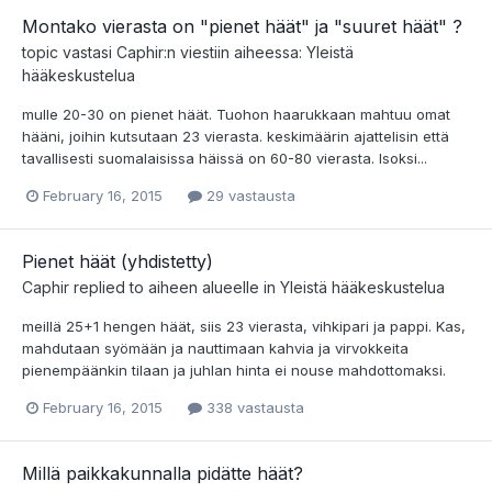
Montako vierasta on "pienet häät" ja "suuret häät" ?
topic vastasi
Caphir
:n viestiin aiheessa:
Yleistä
hääkeskustelua
mulle 20-30 on pienet häät. Tuohon haarukkaan mahtuu omat
hääni, joihin kutsutaan 23 vierasta. keskimäärin ajattelisin että
tavallisesti suomalaisissa häissä on 60-80 vierasta. Isoksi...
February 16, 2015
29 vastausta
Pienet häät (yhdistetty)
Caphir
replied to aiheen alueelle in
Yleistä hääkeskustelua
meillä 25+1 hengen häät, siis 23 vierasta, vihkipari ja pappi. Kas,
mahdutaan syömään ja nauttimaan kahvia ja virvokkeita
pienempäänkin tilaan ja juhlan hinta ei nouse mahdottomaksi.
February 16, 2015
338 vastausta
Millä paikkakunnalla pidätte häät?