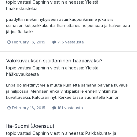
topic vastasi
Caphir
:n viestiin aiheessa:
Yleistä
hääkeskustelua
päädyttiin mekin nykyiseen asuinkaupunkiimme joka siis
sulhasen kotipaikkakunta. Ihan että ois helpompaa ja halvempaa
järjestää kaikki.
February 16, 2015
715 vastausta
Valokuvauksen sijoittaminen hääpäiväksi?
topic vastasi
Caphir
:n viestiin aiheessa:
Yleistä
hääkuvauksesta
Enpä oo miettinyt vielä muuta kuin että samana päivänä kuvaus
ja miljöössä. Mennään ehkä vihkipaikalle ennen vihkimistä
kuvattavaksi. Katotaan nyt. Kerkee tässä suunnitella kun on...
February 16, 2015
181 vastausta
Itä-Suomi (Joensuu)
topic vastasi
Caphir
:n viestiin aiheessa:
Paikkakunta- ja