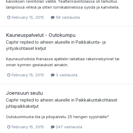
kaivoksen ravintolan välillä. Teatteriravintolassa oli tarkoitus
lämpiössä vihkiä ja sitten tornikabinetissa syödä ja kahvitella.
February 15, 2015
58 vastausta
Kauneuspalvelut - Outokumpu
Caphir
replied to aiheen alueelle in
Paikkakunta- ja
yrityskohtaiset ketjut
Kauneushoitola Ihanassa ajattelin laitattaa rakennekynnet tai
oman kynnen geelaukset ainakin.
February 15, 2015
3 vastausta
Joensuun seutu
Caphir
replied to aiheen alueelle in
Paikkakuntakohtaiset
juhlapaikkaketjut
Outokummusta tila ja pitopalvelu 25 hengen syyshäille?
February 15, 2015
247 vastausta