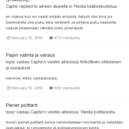
Caphir
replied to aiheen alueelle in
Yleistä hääkeskustelua
en maksa kun en vaadi mitään erityistä. tietysti olisi kiva jos
bestmanilla olisi puku eikä verkkarit. ja juhlava puku kaasoilla.
saavat keskenään rätnätä onko yhtenäiset.
February 15, 2015
473 vastausta
Papin valinta ja varaus
topic vastasi
Caphir
:n viestiin aiheessa:
Kirkollinen vihkiminen
ja siunaukset
hienova, kiitos vastauksesta.
February 15, 2015
669 vastausta
Pienet polttarit
topic vastasi
Caphir
:n viestiin aiheessa:
Yleistä polttareista
toivon pienet polttarit joissa hemmotellaan morsianta ja vietetään
laatuaikaa, ei rymyämistä yli kolmekymppinen kestä.