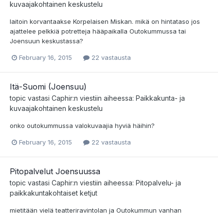
kuvaajakohtainen keskustelu
laitoin korvantaakse Korpelaisen Miskan. mikä on hintataso jos
ajattelee pelkkiä potretteja hääpaikalla Outokummussa tai
Joensuun keskustassa?
February 16, 2015
22 vastausta
Itä-Suomi (Joensuu)
topic vastasi
Caphir
:n viestiin aiheessa:
Paikkakunta- ja
kuvaajakohtainen keskustelu
onko outokummussa valokuvaajia hyviä häihin?
February 16, 2015
22 vastausta
Pitopalvelut Joensuussa
topic vastasi
Caphir
:n viestiin aiheessa:
Pitopalvelu- ja
paikkakuntakohtaiset ketjut
mietitään vielä teatteriravintolan ja Outokummun vanhan