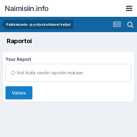
Naimisiin.info
Paikkakunta- ja yrityskohtaiset ketjut
Raportoi
Your Report
Voit lisätä viestin raportin mukaan.
Valmis