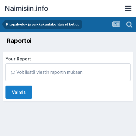
Naimisiin.info
Pitopalvelu- ja paikkakuntakohtaiset ketjut
Raportoi
Your Report
Voit lisätä viestin raportin mukaan.
Valmis