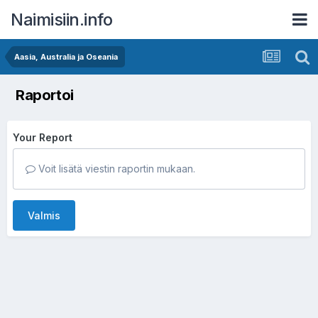
Naimisiin.info
Aasia, Australia ja Oseania
Raportoi
Your Report
Voit lisätä viestin raportin mukaan.
Valmis