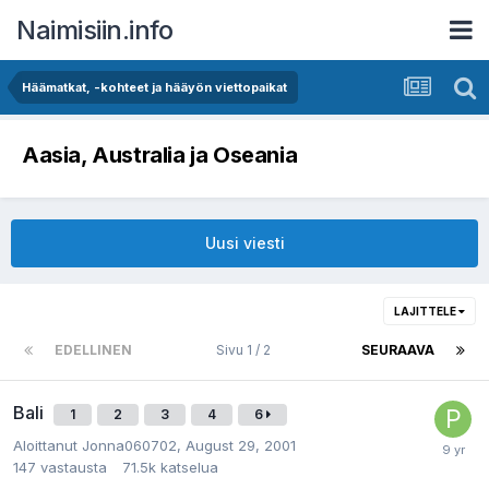
Naimisiin.info
Häämatkat, -kohteet ja hääyön viettopaikat
Aasia, Australia ja Oseania
Uusi viesti
LAJITTELE
EDELLINEN
Sivu 1 / 2
SEURAAVA
Bali
1
2
3
4
6
Aloittanut
Jonna060702
,
August 29, 2001
147
vastausta
71.5k
katselua