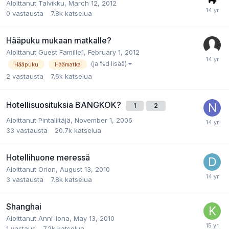
Aloittanut
Talvikku
,
March 12, 2012
0
vastausta
7.8k
katselua
Hääpuku mukaan matkalle?
Aloittanut
Guest Famille1
,
February 1, 2012
(ja %d lisää)
Hääpuku
Häämatka
2
vastausta
7.6k
katselua
Hotellisuosituksia BANGKOK?
1
2
Aloittanut
Pintaliitäjä
,
November 1, 2006
33
vastausta
20.7k
katselua
Hotellihuone meressä
Aloittanut
Orion
,
August 13, 2010
3
vastausta
7.8k
katselua
Shanghai
Aloittanut
Anni-Iona
,
May 13, 2010
1
vastaus
7.2k
katselua