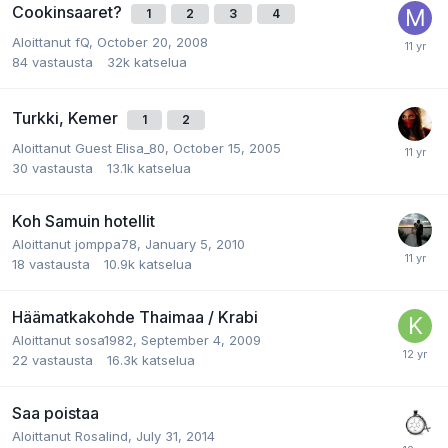
Cookinsaaret?
1
2
3
4
Aloittanut
fQ
,
October 20, 2008
84
vastausta
32k
katselua
Turkki, Kemer
1
2
Aloittanut
Guest Elisa_80
,
October 15, 2005
30
vastausta
13.1k
katselua
Koh Samuin hotellit
Aloittanut
jomppa78
,
January 5, 2010
18
vastausta
10.9k
katselua
Häämatkakohde Thaimaa / Krabi
Aloittanut
sosa1982
,
September 4, 2009
22
vastausta
16.3k
katselua
Saa poistaa
Aloittanut
Rosalind
,
July 31, 2014