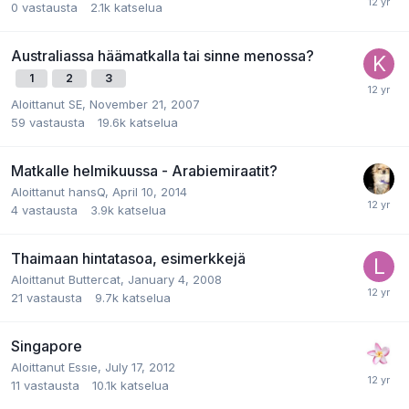
0
vastausta
2.1k
katselua
Australiassa häämatkalla tai sinne menossa?
1
2
3
Aloittanut
SE
,
November 21, 2007
59
vastausta
19.6k
katselua
Matkalle helmikuussa - Arabiemiraatit?
Aloittanut
hansQ
,
April 10, 2014
4
vastausta
3.9k
katselua
Thaimaan hintatasoa, esimerkkejä
Aloittanut
Buttercat
,
January 4, 2008
21
vastausta
9.7k
katselua
Singapore
Aloittanut
Essıe
,
July 17, 2012
11
vastausta
10.1k
katselua