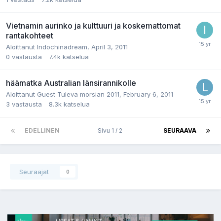
Vietnamin aurinko ja kulttuuri ja koskemattomat
rantakohteet
Aloittanut
Indochinadream
,
April 3, 2011
0
vastausta
7.4k
katselua
häämatka Australian länsirannikolle
Aloittanut
Guest Tuleva morsian 2011
,
February 6, 2011
3
vastausta
8.3k
katselua
EDELLINEN
Sivu 1 / 2
SEURAAVA
Seuraajat
0