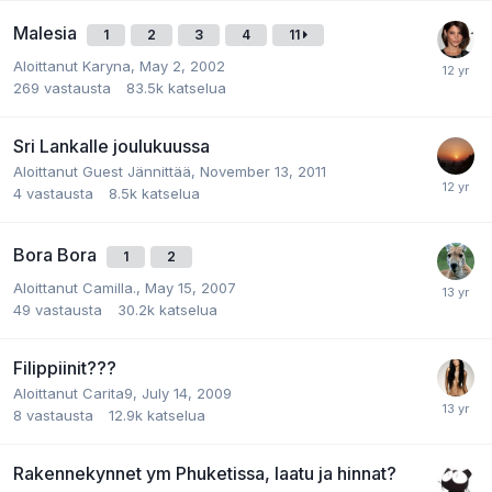
Malesia
1
2
3
4
11
Aloittanut
Karyna
,
May 2, 2002
269
vastausta
83.5k
katselua
Sri Lankalle joulukuussa
Aloittanut
Guest Jännittää
,
November 13, 2011
4
vastausta
8.5k
katselua
Bora Bora
1
2
Aloittanut
Camilla.
,
May 15, 2007
49
vastausta
30.2k
katselua
Filippiinit???
Aloittanut
Carita9
,
July 14, 2009
8
vastausta
12.9k
katselua
Rakennekynnet ym Phuketissa, laatu ja hinnat?