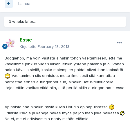
Lainaa
3 weeks later...
Essıe
Kirjoitettu
February 18, 2013
Boogiehop, mä voin vastata ainakin tohon vaeltamiseen, että me
kävelimme jonkun viiden kilsan lenkin yhtenä päivänä ja oli vähän
noloa kävellä siellä, koska molempien paidat olivat ihan läpimärät
Vaeltaminen siis onnistuu, mutta ilmeisesti sitä kannattaa
harrastaa ennen auringonnousua, ainakin Batur-tulivuorelle
järjestettiin vaellusretkiä niin, että perillä oltiin auringon noustessa.
Apinoista saa ainakin hyviä kuvia Ubudin apinapuistossa
Erilaisia liskoja ja kanoja näkee myös paljon ihan joka paikassa
No ei, me ei erityisemmin nähty mitään eläimiä.