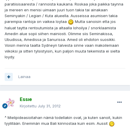
paratiisisaaresta / rannoista kaukana. Roskaa joka paikka taynna
ja mereen en menisi uimaan juuri tuon takia tai ainakaan
Seminyakin / Legian / Kuta alueella. Ausseissa asumisen takia
parempia rantoja on vaikea loytaa
Mutta sanoisin etta jos
haluat taytta rentoutumista ja altaalla lohoilya / snorklaamista
Amedin alue sopii siihen mainiosti. Olimme siis Seminakissa,
Ubudissa, Amedissa ja Sanurissa. Amed oli ehdoton suosikki.
Voisin menna taalta Sydneyn talvesta sinne vaan makoilemaan
viikoksi ja sitten tylsistyisin, kun paljon muuta tekemista ei sielta
loydy.
Lainaa
Essıe
Kirjoitettu
July 31, 2012
^ Mielipideasioitahan nämä todellakin ovat, ja kuten sanoit, kukin
tyylillään. Enemmän mua Bali kiinnostaa kuin esim. Aussit