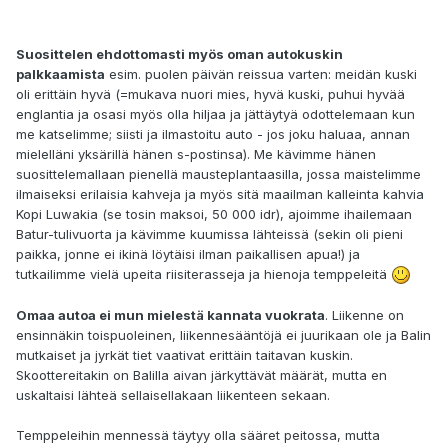
Suosittelen ehdottomasti myös oman autokuskin
palkkaamista
esim. puolen päivän reissua varten: meidän kuski
oli erittäin hyvä (=mukava nuori mies, hyvä kuski, puhui hyvää
englantia ja osasi myös olla hiljaa ja jättäytyä odottelemaan kun
me katselimme; siisti ja ilmastoitu auto - jos joku haluaa, annan
mielelläni yksärillä hänen s-postinsa). Me kävimme hänen
suosittelemallaan pienellä mausteplantaasilla, jossa maistelimme
ilmaiseksi erilaisia kahveja ja myös sitä maailman kalleinta kahvia
Kopi Luwakia (se tosin maksoi, 50 000 idr), ajoimme ihailemaan
Batur-tulivuorta ja kävimme kuumissa lähteissä (sekin oli pieni
paikka, jonne ei ikinä löytäisi ilman paikallisen apua!) ja
tutkailimme vielä upeita riisiterasseja ja hienoja temppeleitä
Omaa autoa ei mun mielestä kannata vuokrata
. Liikenne on
ensinnäkin toispuoleinen, liikennesääntöjä ei juurikaan ole ja Balin
mutkaiset ja jyrkät tiet vaativat erittäin taitavan kuskin.
Skoottereitakin on Balilla aivan järkyttävät määrät, mutta en
uskaltaisi lähteä sellaisellakaan liikenteen sekaan.
Temppeleihin mennessä täytyy olla sääret peitossa, mutta