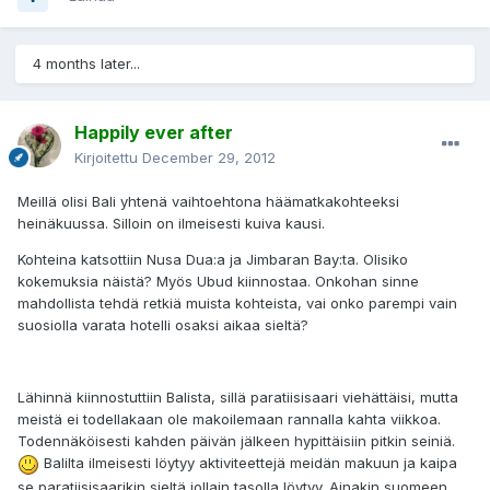
4 months later...
Happily ever after
Kirjoitettu
December 29, 2012
Meillä olisi Bali yhtenä vaihtoehtona häämatkakohteeksi
heinäkuussa. Silloin on ilmeisesti kuiva kausi.
Kohteina katsottiin Nusa Dua:a ja Jimbaran Bay:ta. Olisiko
kokemuksia näistä? Myös Ubud kiinnostaa. Onkohan sinne
mahdollista tehdä retkiä muista kohteista, vai onko parempi vain
suosiolla varata hotelli osaksi aikaa sieltä?
Lähinnä kiinnostuttiin Balista, sillä paratiisisaari viehättäisi, mutta
meistä ei todellakaan ole makoilemaan rannalla kahta viikkoa.
Todennäköisesti kahden päivän jälkeen hypittäisiin pitkin seiniä.
Balilta ilmeisesti löytyy aktiviteettejä meidän makuun ja kaipa
se paratiisisaarikin sieltä jollain tasolla löytyy. Ainakin suomeen