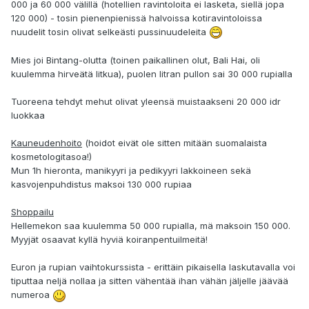
000 ja 60 000 välillä (hotellien ravintoloita ei lasketa, siellä jopa
120 000) - tosin pienenpienissä halvoissa kotiravintoloissa
nuudelit tosin olivat selkeästi pussinuudeleita
Mies joi Bintang-olutta (toinen paikallinen olut, Bali Hai, oli
kuulemma hirveätä litkua), puolen litran pullon sai 30 000 rupialla
Tuoreena tehdyt mehut olivat yleensä muistaakseni 20 000 idr
luokkaa
Kauneudenhoito
(hoidot eivät ole sitten mitään suomalaista
kosmetologitasoa!)
Mun 1h hieronta, manikyyri ja pedikyyri lakkoineen sekä
kasvojenpuhdistus maksoi 130 000 rupiaa
Shoppailu
Hellemekon saa kuulemma 50 000 rupialla, mä maksoin 150 000.
Myyjät osaavat kyllä hyviä koiranpentuilmeitä!
Euron ja rupian vaihtokurssista - erittäin pikaisella laskutavalla voi
tiputtaa neljä nollaa ja sitten vähentää ihan vähän jäljelle jäävää
numeroa