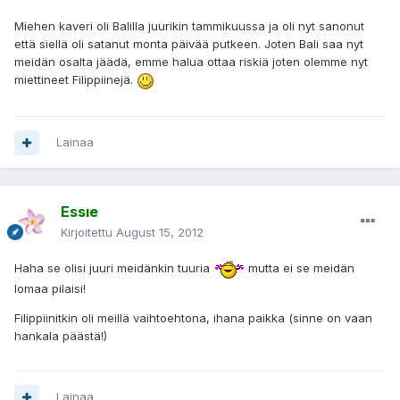
Miehen kaveri oli Balilla juurikin tammikuussa ja oli nyt sanonut
että siellä oli satanut monta päivää putkeen. Joten Bali saa nyt
meidän osalta jäädä, emme halua ottaa riskiä joten olemme nyt
miettineet Filippiinejä.
Lainaa
Essıe
Kirjoitettu
August 15, 2012
Haha se olisi juuri meidänkin tuuria
mutta ei se meidän
lomaa pilaisi!
Filippiinitkin oli meillä vaihtoehtona, ihana paikka (sinne on vaan
hankala päästä!)
Lainaa