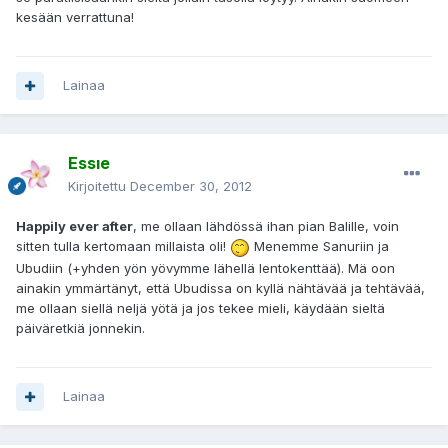
kesään verrattuna!
Lainaa
Essıe
Kirjoitettu
December 30, 2012
Happily ever after
, me ollaan lähdössä ihan pian Balille, voin
sitten tulla kertomaan millaista oli!
Menemme Sanuriin ja
Ubudiin (+yhden yön yövymme lähellä lentokenttää). Mä oon
ainakin ymmärtänyt, että Ubudissa on kyllä nähtävää ja tehtävää,
me ollaan siellä neljä yötä ja jos tekee mieli, käydään sieltä
päiväretkiä jonnekin.
Lainaa