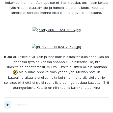
kokemus, huh huh! Apinapuisto oli ihan hauska, tosin sain kokea
myös niiden retuuttamista ja hampaita, joten oikeasti kauhean
lähelle ei kannata mennä eikä pitää irtotavaroita mukana.
Kuta
oli kaikkein vilkkain ja länsimaisin ostoskeskuksineen. Jos on
lähdössä tyttöjen kanssa shoppailu- ja bilereissulle, niin
suosittelen ehdottomasti, muuta Kutalta ei sitten oikein saakaan
Me olimme onneksi vain yhden yön. Meidän hotellin
kattouima-altaalla ei ollut muita kuin me, mutta silti siellä oli jo
sellaiset biitit että ei siellä rauhallista auringonlaskua katsottu! (Silti
auringonlasku Kutalla on niin kaunis kuin kehutaankin.)
Lainaa