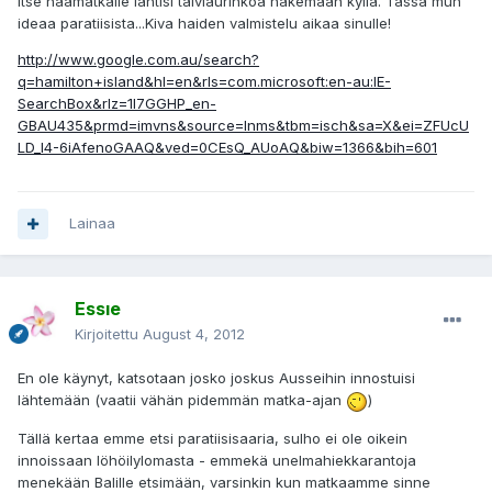
itse haamatkalle lahtisi talviaurinkoa hakemaan kylla. Tassa mun
ideaa paratiisista...Kiva haiden valmistelu aikaa sinulle!
http://www.google.com.au/search?
q=hamilton+island&hl=en&rls=com.microsoft:en-au:IE-
SearchBox&rlz=1I7GGHP_en-
GBAU435&prmd=imvns&source=lnms&tbm=isch&sa=X&ei=ZFUcU
LD_I4-6iAfenoGAAQ&ved=0CEsQ_AUoAQ&biw=1366&bih=601
Lainaa
Essıe
Kirjoitettu
August 4, 2012
En ole käynyt, katsotaan josko joskus Ausseihin innostuisi
lähtemään (vaatii vähän pidemmän matka-ajan
)
Tällä kertaa emme etsi paratiisisaaria, sulho ei ole oikein
innoissaan löhöilylomasta - emmekä unelmahiekkarantoja
menekään Balille etsimään, varsinkin kun matkaamme sinne