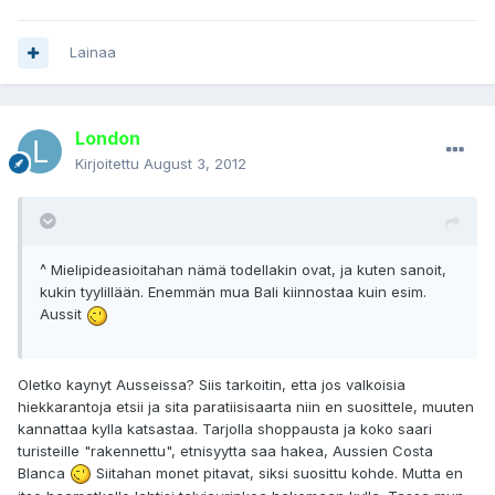
Lainaa
London
Kirjoitettu
August 3, 2012
^ Mielipideasioitahan nämä todellakin ovat, ja kuten sanoit,
kukin tyylillään. Enemmän mua Bali kiinnostaa kuin esim.
Aussit
Oletko kaynyt Ausseissa? Siis tarkoitin, etta jos valkoisia
hiekkarantoja etsii ja sita paratiisisaarta niin en suosittele, muuten
kannattaa kylla katsastaa. Tarjolla shoppausta ja koko saari
turisteille "rakennettu", etnisyytta saa hakea, Aussien Costa
Blanca
Siitahan monet pitavat, siksi suosittu kohde. Mutta en