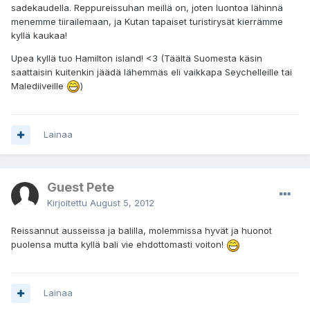
sadekaudella. Reppureissuhan meillä on, joten luontoa lähinnä
menemme tiirailemaan, ja Kutan tapaiset turistirysät kierrämme
kyllä kaukaa!
Upea kyllä tuo Hamilton island! <3 (Täältä Suomesta käsin
saattaisin kuitenkin jäädä lähemmäs eli vaikkapa Seychelleille tai
Malediiveille
)
Lainaa
Guest Pete
Kirjoitettu
August 5, 2012
Reissannut ausseissa ja balilla, molemmissa hyvät ja huonot
puolensa mutta kyllä bali vie ehdottomasti voiton!
Lainaa