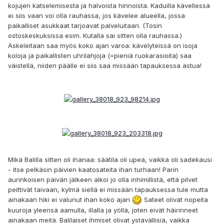
kojujen katselemisesta ja halvoista hinnoista. Kaduilla kävellessä
ei siis vaan voi olla rauhassa, jos kävelee alueella, jossa
paikalliset asukkaat tarjoavat palveluitaan. (Tosin
ostoskeskuksissa esim. Kutalla sai sitten olla rauhassa.)
Askeleitaan saa myös koko ajan varoa: kävelyteissä on isoja
koloja ja paikallisten uhrilahjoja (=pieniä ruokarasioita) saa
väistellä, niiden päälle ei siis saa missään tapauksessa astua!
Mikä Balilla sitten oli ihanaa: säätila oli upea, vaikka oli sadekausi
- itse pelkäsin päivien kaatosateita ihan turhaan! Parin
aurinkoisen päivän jälkeen alkoi jo olla inhimillistä, että pilvet
peittivät taivaan, kylmä siellä ei missään tapauksessa tule mutta
ainakaan hiki ei valunut ihan koko ajan
Sateet olivat nopeita
kuuroja yleensä aamulla, illalla ja yöllä, joten eivät häirinneet
ainakaan meitä. Balilaiset ihmiset olivat ystävällisiä, vaikka