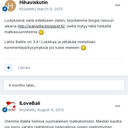
Hihaviskutin
Kirjoitettu
March 9, 2013
Lisäyksenä vielä edelliseen vietiin, kirjoitamme blogia reissun
aikana
http://walveilla.blogspot.fi/
, sieltä löytyy tällä hetkellä
matkasuunnitelma
Lähtö Balille on 3.4 ! Lukekaa ja jättäkää mielellään
kommenteja/kysymyksiä jos tulee mieleen
Lainaa
4 months later...
ILoveBali
Kirjoitettu
August 4, 2013
Olemme Balilla toimiva suomalainen matkatoimisto. Meidän kautta
voi myös varata räätälöityjä häämatkoja omien mieltymysten