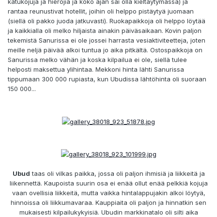
katukojuja ja hierojia ja koko ajan sai olla kieltäytymässä) ja
rantaa reunustivat hotellit, joihin oli helppo pistäytyä juomaan
(siellä oli pakko juoda jatkuvasti). Ruokapaikkoja oli helppo löytää
ja kaikkialla oli melko hiljaista ainakin päiväsaikaan. Kovin paljon
tekemistä Sanurissa ei ole jossei harrasta vesiaktiviteetteja, joten
meille neljä päivää alkoi tuntua jo aika pitkältä. Ostospaikkoja on
Sanurissa melko vähän ja koska kilpailua ei ole, siellä tulee
helposti maksettua ylihintaa. Mekkoni hinta lähti Sanurissa
tippumaan 300 000 rupiasta, kun Ubudissa lähtöhinta oli suoraan
150 000...
Ubud
taas oli vilkas paikka, jossa oli paljon ihmisiä ja liikkeitä ja
liikennettä. Kaupoista suurin osa ei enää ollut enää pelkkiä kojuja
vaan ovellisia liikkeitä, mutta vaikka hintalappujakin alkoi löytyä,
hinnoissa oli liikkumavaraa. Kauppiaita oli paljon ja hinnatkin sen
mukaisesti kilpailukykyisiä. Ubudin markkinatalo oli silti aika