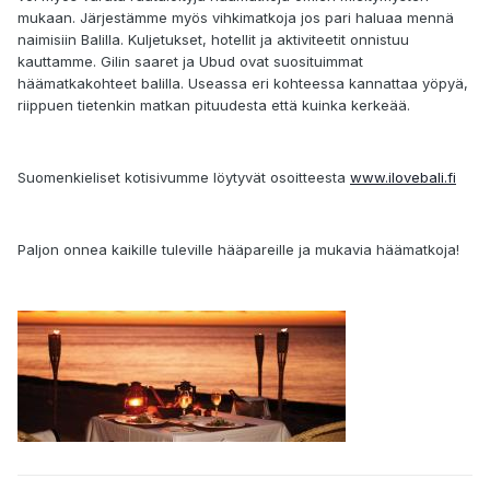
mukaan. Järjestämme myös vihkimatkoja jos pari haluaa mennä
naimisiin Balilla. Kuljetukset, hotellit ja aktiviteetit onnistuu
kauttamme. Gilin saaret ja Ubud ovat suosituimmat
häämatkakohteet balilla. Useassa eri kohteessa kannattaa yöpyä,
riippuen tietenkin matkan pituudesta että kuinka kerkeää.
Suomenkieliset kotisivumme löytyvät osoitteesta
www.ilovebali.fi
Paljon onnea kaikille tuleville hääpareille ja mukavia häämatkoja!