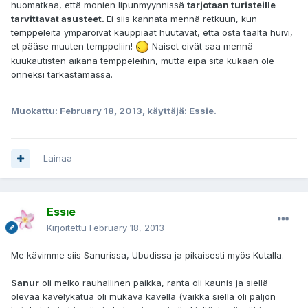
huomatkaa, että monien lipunmyynnissä
tarjotaan turisteille
tarvittavat asusteet.
Ei siis kannata mennä retkuun, kun
temppeleitä ympäröivät kauppiaat huutavat, että osta täältä huivi,
et pääse muuten temppeliin!
Naiset eivät saa mennä
kuukautisten aikana temppeleihin, mutta eipä sitä kukaan ole
onneksi tarkastamassa.
Muokattu:
February 18, 2013
, käyttäjä: Essie.
Lainaa
Essıe
Kirjoitettu
February 18, 2013
Me kävimme siis Sanurissa, Ubudissa ja pikaisesti myös Kutalla.
Sanur
oli melko rauhallinen paikka, ranta oli kaunis ja siellä
olevaa kävelykatua oli mukava kävellä (vaikka siellä oli paljon