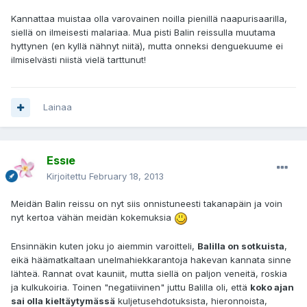
Kannattaa muistaa olla varovainen noilla pienillä naapurisaarilla,
siellä on ilmeisesti malariaa. Mua pisti Balin reissulla muutama
hyttynen (en kyllä nähnyt niitä), mutta onneksi denguekuume ei
ilmiselvästi niistä vielä tarttunut!
Lainaa
Essıe
Kirjoitettu
February 18, 2013
Meidän Balin reissu on nyt siis onnistuneesti takanapäin ja voin
nyt kertoa vähän meidän kokemuksia
Ensinnäkin kuten joku jo aiemmin varoitteli,
Balilla on sotkuista
,
eikä häämatkaltaan unelmahiekkarantoja hakevan kannata sinne
lähteä. Rannat ovat kauniit, mutta siellä on paljon veneitä, roskia
ja kulkukoiria. Toinen "negatiivinen" juttu Balilla oli, että
koko ajan
sai olla kieltäytymässä
kuljetusehdotuksista, hieronnoista,