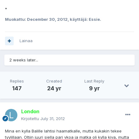
*
Muokattu:
December 30, 2012
, käyttäjä: Essie.
Lainaa
2 weeks later...
Replies
Created
Last Reply
147
24 yr
9 yr
London
Kirjoitettu
July 31, 2012
Mina en kylla Balille lahtisi haamatkalle, mutta kukakin tekee
tyylillaan. Oltiin juuri siella pari vkoa ja matka oli kylla kiva, mutta