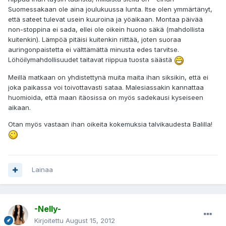
Suomessakaan ole aina joulukuussa lunta. Itse olen ymmärtänyt,
että sateet tulevat usein kuuroina ja yöaikaan. Montaa päivää
non-stoppina ei sada, ellei ole oikein huono säkä (mahdollista
kuitenkin). Lämpöä pitäisi kuitenkin riittää, joten suoraa
auringonpaistetta ei välttämättä minusta edes tarvitse.
Löhöilymahdollisuudet taitavat riippua tuosta säästä
Meillä matkaan on yhdistettynä muita maita ihan siksikin, että ei
joka paikassa voi toivottavasti sataa. Malesiassakin kannattaa
huomioida, että maan itäosissa on myös sadekausi kyseiseen
aikaan.
Otan myös vastaan ihan oikeita kokemuksia talvikaudesta Balilla!
Lainaa
-Nelly-
Kirjoitettu
August 15, 2012