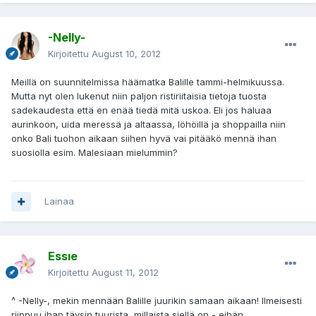
-Nelly-
Kirjoitettu
August 10, 2012
Meillä on suunnitelmissa häämatka Balille tammi-helmikuussa.
Mutta nyt olen lukenut niin paljon ristiriitaisia tietoja tuosta
sadekaudesta että en enää tiedä mitä uskoa. Eli jos haluaa
aurinkoon, uida meressä ja altaassa, löhöillä ja shoppailla niin
onko Bali tuohon aikaan siihen hyvä vai pitääkö mennä ihan
suosiolla esim. Malesiaan mielummin?
Lainaa
Essıe
Kirjoitettu
August 11, 2012
^ -Nelly-, mekin mennään Balille juurikin samaan aikaan! Ilmeisesti
riippuu ihan täysin tuurista, millaista siellä on - eihän