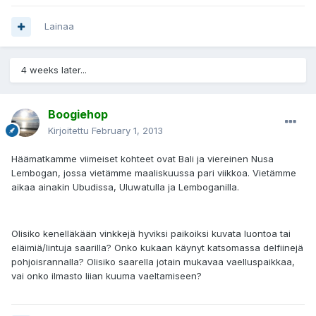
Lainaa
4 weeks later...
Boogiehop
Kirjoitettu
February 1, 2013
Häämatkamme viimeiset kohteet ovat Bali ja viereinen Nusa
Lembogan, jossa vietämme maaliskuussa pari viikkoa. Vietämme
aikaa ainakin Ubudissa, Uluwatulla ja Lemboganilla.
Olisiko kenelläkään vinkkejä hyviksi paikoiksi kuvata luontoa tai
eläimiä/lintuja saarilla? Onko kukaan käynyt katsomassa delfiinejä
pohjoisrannalla? Olisiko saarella jotain mukavaa vaelluspaikkaa,
vai onko ilmasto liian kuuma vaeltamiseen?