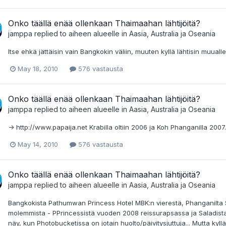
Onko täällä enää ollenkaan Thaimaahan lähtijöitä?
jamppa
replied to aiheen alueelle in
Aasia, Australia ja Oseania
Itse ehkä jättäisin vain Bangkokin väliin, muuten kyllä lähtisin muual
May 18, 2010
576 vastausta
Onko täällä enää ollenkaan Thaimaahan lähtijöitä?
jamppa
replied to aiheen alueelle in
Aasia, Australia ja Oseania
-> http://www.papaija.net Krabilla oltiin 2006 ja Koh Phanganilla 2007.
May 14, 2010
576 vastausta
Onko täällä enää ollenkaan Thaimaahan lähtijöitä?
jamppa
replied to aiheen alueelle in
Aasia, Australia ja Oseania
Bangkokista Pathumwan Princess Hotel MBK:n vierestä, Phanganilta Sala
molemmista - PPrincessistä vuoden 2008 reissurapsassa ja Saladista 200
näy, kun Photobucketissa on jotain huolto/päivitysjuttuja... Mutta k