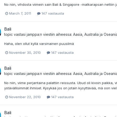
No niin, vihdosta viimein sain Bali & Singapore -matkarapsan nettiin j
March 7, 2011
147 vastausta
Bali
topic vastasi
jamppa
:n viestiin aiheessa:
Aasia, Australia ja Oseani
Haha, olen ollut kyllä varsinainen puusilmä
November 30, 2010
147 vastausta
Bali
topic vastasi
jamppa
:n viestiin aiheessa:
Aasia, Australia ja Oseani
No niin, viime perjantaina palattiin reissusta. Ubud oli kivoin paikka, 
ystävällisimmät ihmiset. Kysykää jos on jotain kysyttävää, mä oon vielä
November 22, 2010
147 vastausta
Bali