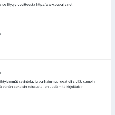
a se löytyy osoitteesta http://www.papaija.net
a
a
viihtyisimmät ravintolat ja parhaimmat ruoat oli siellä, samoin
 vähän sekaisin reissusta, en tiedä mitä kirjoittaisin