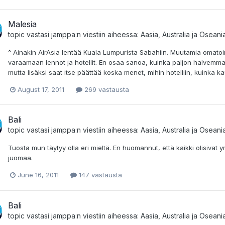
Malesia
topic vastasi
jamppa
:n viestiin aiheessa:
Aasia, Australia ja Oseani
^ Ainakin AirAsia lentää Kuala Lumpurista Sabahiin. Muutamia omatoi
varaamaan lennot ja hotellit. En osaa sanoa, kuinka paljon halvemmaks
mutta lisäksi saat itse päättää koska menet, mihin hotelliin, kuinka ka
August 17, 2011
269 vastausta
Bali
topic vastasi
jamppa
:n viestiin aiheessa:
Aasia, Australia ja Oseani
Tuosta mun täytyy olla eri mieltä. En huomannut, että kaikki olisivat yr
juomaa.
June 16, 2011
147 vastausta
Bali
topic vastasi
jamppa
:n viestiin aiheessa:
Aasia, Australia ja Oseani