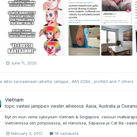
June 11, 2020
a
alkoi seuraamaan aihetta:
jamppa
,
IMG 0294
,
profiili3
and 7 others
Vietnam
topic vastasi
jamppa
:n viestiin aiheessa:
Aasia, Australia ja Oseani
Nyt on mun viime syksyisen Vietnam & Singapore -reissun matkarapsa 
Vietnamissa olin pohjoisessa, eli Hanoissa, Sapassa ja Cat Ba -saare
February 3, 2012
18 vastausta