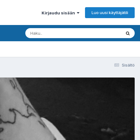
Luo uusi käyttäjätili
Kirjaudu sisään
Sisältö