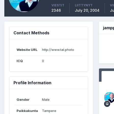
VIESTIT
LIITTYNYT
VI
2346
July 20, 2004
Ju
jamp
Contact Methods
Website URL
http://www.tal.photo
ICQ
0
Profile Information
Gender
Male
Paikkakunta
Tampere