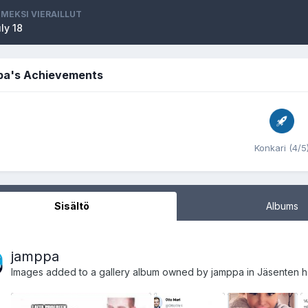
IMEKSI VIERAILLUT
ly 18
pa's Achievements
Konkari (4/5
Sisältö
Albums
jamppa
Images added to a gallery album owned by
jamppa
in
Jäsenten h