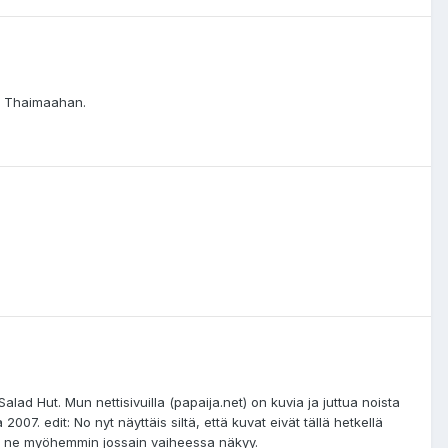
le Thaimaahan.
d Hut. Mun nettisivuilla (papaija.net) on kuvia ja juttua noista
7. edit: No nyt näyttäis siltä, että kuvat eivät tällä hetkellä
yllä ne myöhemmin jossain vaiheessa näkyy.