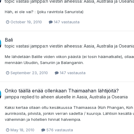
topic vastasi
jamppa
:n viestiin aiheessa:
Aasia, Australia ja Oseani
Häh, ei ole vai? : (joku ravintola Sanurista)
October 19, 2010
147 vastausta
Bali
topic vastasi
jamppa
:n viestiin aiheessa:
Aasia, Australia ja Oseani
Me lähdetään Balille viiden viikon päästä (ei tosin häämatkalle), ollaa
mennään Ubudiin, Sanuriin ja Balanganiin.
September 23, 2010
147 vastausta
Onko täällä enää ollenkaan Thaimaahan lähtijöitä?
jamppa
replied to aiheen alueelle in
Aasia, Australia ja Oseania
Kaksi kertaa ollaan oltu kesäkuussa Thaimaassa (Koh Phangan, Koh Sa
aurinkoista, pilvistä, jonkin verran sadetta / kuuroja. Lähtisin kesällä
vähemmän ja hotellien hinnat halvempia.
May 18, 2010
576 vastausta