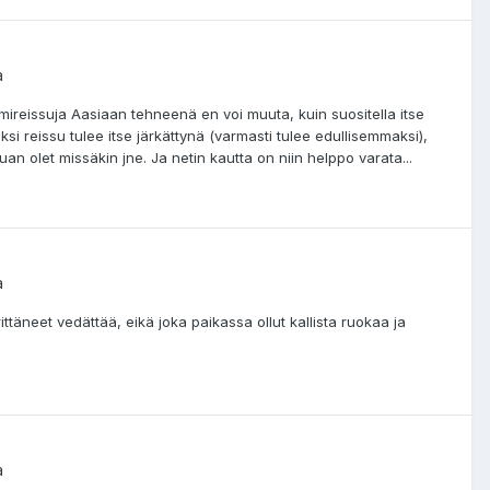
a
mireissuja Aasiaan tehneenä en voi muuta, kuin suositella itse
i reissu tulee itse järkättynä (varmasti tulee edullisemmaksi),
uan olet missäkin jne. Ja netin kautta on niin helppo varata...
a
ittäneet vedättää, eikä joka paikassa ollut kallista ruokaa ja
a