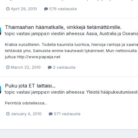
April 29, 2010
576 vastausta
Thaimaahan häämatkalle, vinkkejä tietämättömille.
topic vastasi
jamppa
:n viestiin aiheessa:
Aasia, Australia ja Oseani
Krabia suosittelen. Todella kaunista luontoa, hienoja rantoja ja saaria
tehtävää yms. Samuista emme kauheasti tykänneet. Mun nettisivuilla o
juttua http://www.papaija.net
March 22, 2010
2 vastausta
Puku jota ET laittaisi...
topic vastasi
jamppa
:n viestiin aiheessa:
Yleistä hääpukeutumisest
Perintöä odotellessa...
January 4, 2010
571 vastausta