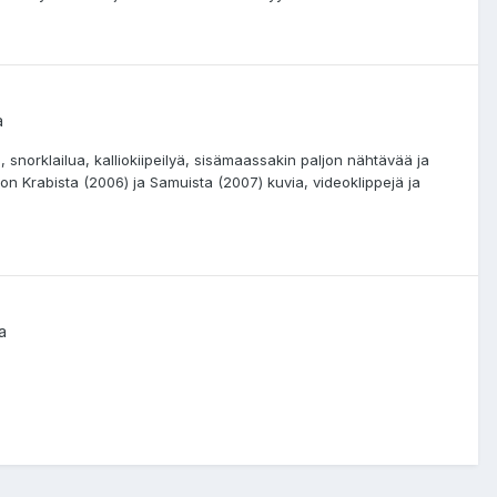
a
, snorklailua, kalliokiipeilyä, sisämaassakin paljon nähtävää ja
n Krabista (2006) ja Samuista (2007) kuvia, videoklippejä ja
a