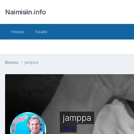
Naimisiin.info
Yhteisö
Sisältö
Etusivu
jamppa
jamppa
Herra