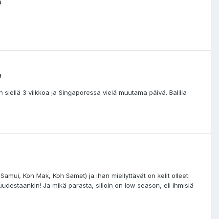
a
a
n siellä 3 viikkoa ja Singaporessa vielä muutama päivä. Balilla
mui, Koh Mak, Koh Samet) ja ihan miellyttävät on kelit olleet:
 uudestaankin! Ja mikä parasta, silloin on low season, eli ihmisiä