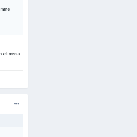
nsimme
n eli missä