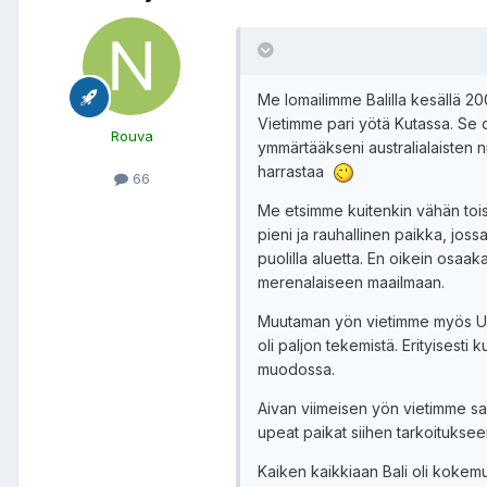
Me lomailimme Balilla kesällä 2
Vietimme pari yötä Kutassa. Se 
Rouva
ymmärtääkseni australialaisten 
harrastaa
66
Me etsimme kuitenkin vähän tois
pieni ja rauhallinen paikka, jos
puolilla aluetta. En oikein osaa
merenalaiseen maailmaan.
Muutaman yön vietimme myös Ubud
oli paljon tekemistä. Erityisesti k
muodossa.
Aivan viimeisen yön vietimme saa
upeat paikat siihen tarkoituksee
Kaiken kaikkiaan Bali oli koke