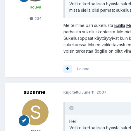
Voitko kertoa lisää hyvistä sukel
Rouva
missä siellä olisi parhaat suke
234
Me teimme pari sukellusta
Balilla
Me
parhaista sukelluskohteista. Me pid
Sukellusoppaat käyttäytyivät kuin k
sukeltaessa. Mä en valitettavasti e
voisin tarkastaa (logille on ollut vi
Lainaa
suzanne
Kirjoitettu
June 11, 2007
Hei!
Voitko kertoa lisää hyvistä sukel
Jäsen