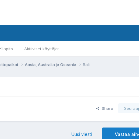
Ylläpito
Aktiiviset käyttäjät
ettopaikat
Aasia, Australia ja Oseania
Bali
Share
Seuraaj
Uusi viesti
Vastaa ai