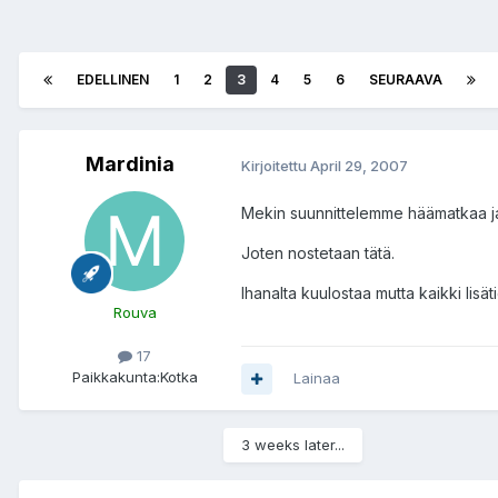
EDELLINEN
1
2
3
4
5
6
SEURAAVA
Mardinia
Kirjoitettu
April 29, 2007
Mekin suunnittelemme häämatkaa ja
Joten nostetaan tätä.
Ihanalta kuulostaa mutta kaikki lisäti
Rouva
17
Paikkakunta:
Kotka
Lainaa
3 weeks later...