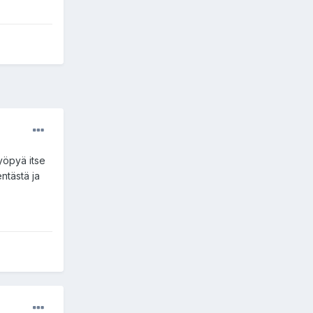
 yöpyä itse
entästä ja