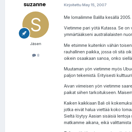
suzanne
Kirjoitettu
May 15, 2007
Me lomailimme Balilla kesällä 2005
Vietimme pari yötä Kutassa. Se on 
ymmärtääkseni australialaisten nuo
Jäsen
Me etsimme kuitenkin vähän toisenl
rauhallinen paikka, jossa oli sitä 
8
oikein osaakaan sanoa, onko siellä
Muutaman yön vietimme myös Ubudiss
paljon tekemistä. Erityisesti kulttuu
Aivan viimeisen yön vietimme saaren
paikat siihen tarkoitukseen. Maisem
Kaiken kaikkiaan Bali oli kokemuks
jotka eivät halua viettää koko lom
Sieltä löytyy Aasian sisäisiä lentoj
matkamme aikana, eikä valittamista o