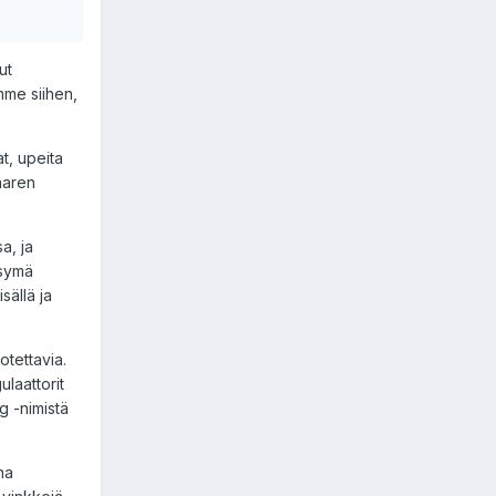
ut
mme siihen,
t, upeita
aaren
a, ja
ksymä
ällä ja
otettavia.
laattorit
g -nimistä
na