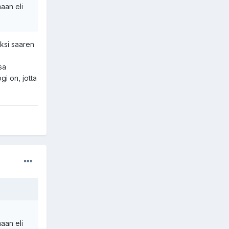
maan eli
ksi saaren
.
sa
gi on, jotta
maan eli