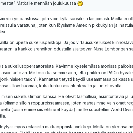
llusmestat? Matkalle mennään joulukuussa
edin ympäristössä, jota voin kyllä suositella lämpimästi. Meillä ei oll
 reissulla varattuna, joten kun löysimme Amedin pikkukylän ja ihastui
si.
lla on upeita sukelluspaikkoja. Ja jos virtaussukellukset kiinnostava
in saaren ja kaakkoisrannikon edustalla sijaitsevan Nusa Lembongan s
uksia sukellusoperaattoreista. Kävimme kyselemässä monissa paikoiss
iä ja asiantuntevia. Me tosin katsomme aina, että paikka on PADIn hyvä
kinlaisen tason). Kannattaa tietysti käydä useammassa paikassa sis
sä silloin huomaa, kuka tuntuu asiantuntevalta ja luotettavalta.
sen sukellusfirman kanssa. He olivat täsmällisiä, asiantuntevia ja lu
a (olimme silloin reppureissaamassa, joten raahasimme vain omat regu
a (jossa emme siis ehtineet käydä) meille suositeltiin World Divin
lla.
 löytyisi myös erilaisista matkaoppaista vinkkejä. Meillä on yleensä ai