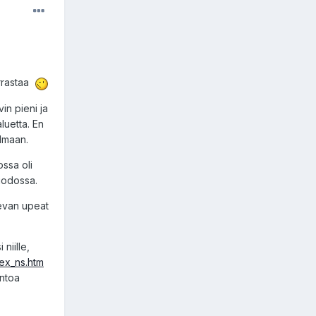
arrastaa
in pieni ja
luetta. En
lmaan.
ssa oli
muodossa.
levan upeat
niille,
dex_ns.htm
entoa