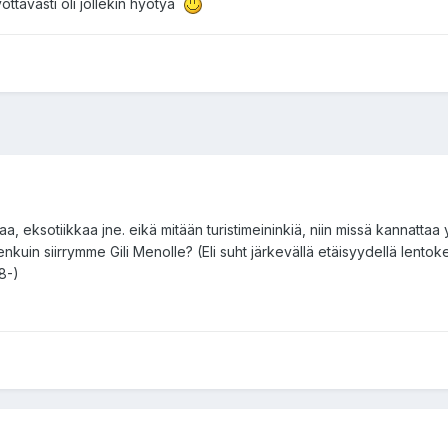
vottavasti oli jollekin hyötyä
, eksotiikkaa jne. eikä mitään turistimeininkiä, niin missä kannattaa
enkuin siirrymme Gili Menolle? (Eli suht järkevällä etäisyydellä lentok
8-)