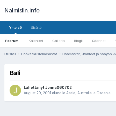
Naimisiin.info
Yhteisö
Sisältö
Foorumi
Kalenteri
Galleria
Blogit
Säännöt
Etusivu
Hääkeskusteluosastot
Häämatkat, -kohteet ja hääyön vi
Bali
Lähettänyt
Jonna060702
August 29, 2001
alueella
Aasia, Australia ja Oseania