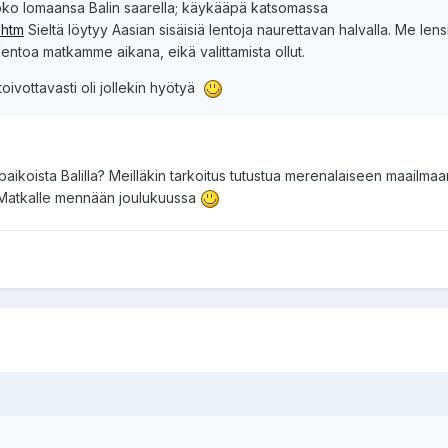
ä koko lomaansa Balin saarella; käykääpä katsomassa
.htm
Sieltä löytyy Aasian sisäisiä lentoja naurettavan halvalla. Me le
 lentoa matkamme aikana, eikä valittamista ollut.
toivottavasti oli jollekin hyötyä
paikoista Balilla? Meilläkin tarkoitus tutustua merenalaiseen maailmaa
t? Matkalle mennään joulukuussa