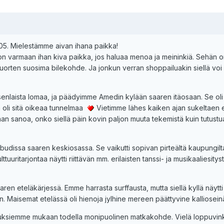
005. Mielestämme aivan ihana paikka!
on varmaan ihan kiva paikka, jos haluaa menoa ja meininkiä. Sehän 
nuorten suosima bilekohde. Ja jonkun verran shoppailuakin siellä voi
enlaista lomaa, ja päädyimme Amedin kylään saaren itäosaan. Se oli
sa oli sitä oikeaa tunnelmaa
Vietimme lähes kaiken ajan sukeltaen e
kaan sanoa, onko siellä päin kovin paljon muuta tekemistä kuin tutustu
issa saaren keskiosassa. Se vaikutti sopivan pirteältä kaupungilta
ulttuuritarjontaa näytti riittävän mm. erilaisten tanssi- ja musikaaliesitys
ren eteläkärjessä. Emme harrasta surffausta, mutta siellä kyllä näytt
n. Maisemat etelässä oli hienoja jylhine mereen päättyvine kalliosei
muksiemme mukaan todella monipuolinen matkakohde. Vielä loppuvink