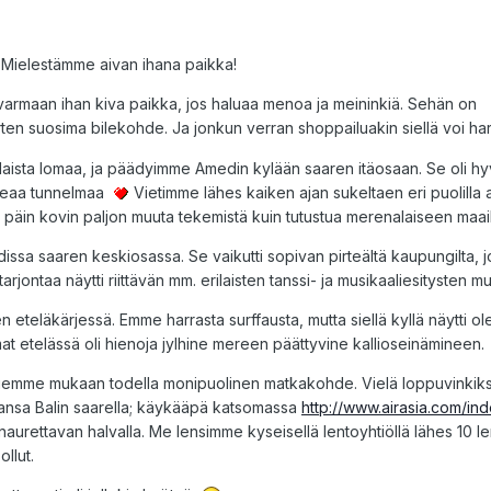
. Mielestämme aivan ihana paikka!
varmaan ihan kiva paikka, jos haluaa menoa ja meininkiä. Sehän on
rten suosima bilekohde. Ja jonkun verran shoppailuakin siellä voi h
aista lomaa, ja päädyimme Amedin kylään saaren itäosaan. Se oli hyv
oikeaa tunnelmaa
Vietimme lähes kaiken ajan sukeltaen eri puolilla a
 päin kovin paljon muuta tekemistä kuin tutustua merenalaiseen maai
a saaren keskiosassa. Se vaikutti sopivan pirteältä kaupungilta, jo
ritarjontaa näytti riittävän mm. erilaisten tanssi- ja musikaaliesitysten 
 eteläkärjessä. Emme harrasta surffausta, mutta siellä kyllä näytti o
at etelässä oli hienoja jylhine mereen päättyvine kallioseinämineen.
iemme mukaan todella monipuolinen matkakohde. Vielä loppuvinkiksi 
aansa Balin saarella; käykääpä katsomassa
http://www.airasia.com/in
a naurettavan halvalla. Me lensimme kyseisellä lentoyhtiöllä lähes 10 l
llut.