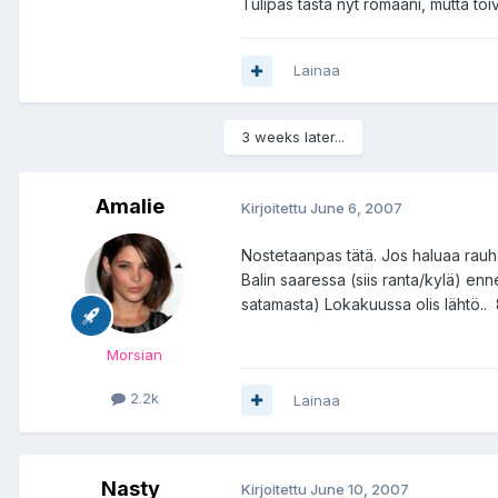
Tulipas tästä nyt romaani, mutta toi
Lainaa
3 weeks later...
Amalie
Kirjoitettu
June 6, 2007
Nostetaanpas tätä. Jos haluaa rauhaa
Balin saaressa (siis ranta/kylä) enn
satamasta) Lokakuussa olis lähtö.. 
Morsian
2.2k
Lainaa
Nasty
Kirjoitettu
June 10, 2007