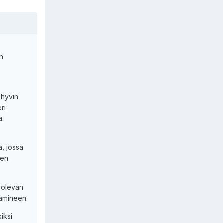
on
 hyvin
ri
a
, jossa
ten
i olevan
nämineen.
iksi