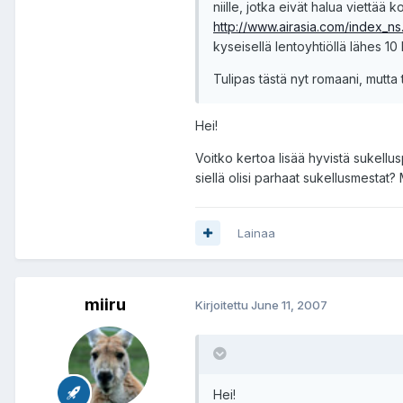
niille, jotka eivät halua viettä
http://www.airasia.com/index_ns
kyseisellä lentoyhtiöllä lähes 10
Tulipas tästä nyt romaani, mutta 
Hei!
Voitko kertoa lisää hyvistä sukellus
siellä olisi parhaat sukellusmesta
Lainaa
miiru
Kirjoitettu
June 11, 2007
Hei!