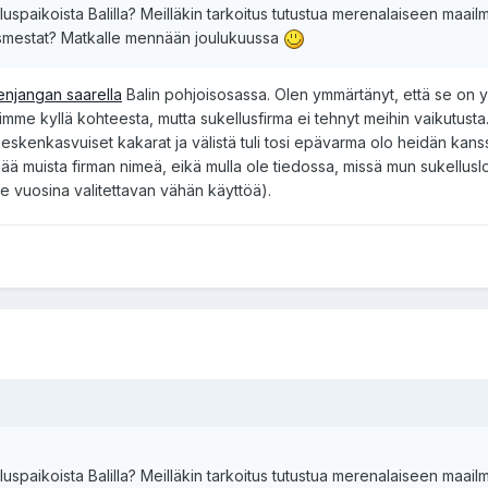
luspaikoista Balilla? Meilläkin tarkoitus tutustua merenalaiseen maail
llusmestat? Matkalle mennään joulukuussa
njangan saarella
Balin pohjoisosassa. Olen ymmärtänyt, että se on y
imme kyllä kohteesta, mutta sukellusfirma ei tehnyt meihin vaikutusta
eskenkasvuiset kakarat ja välistä tuli tosi epävarma olo heidän kans
nää muista firman nimeä, eikä mulla ole tiedossa, missä mun sukelluslo
ime vuosina valitettavan vähän käyttöä).
luspaikoista Balilla? Meilläkin tarkoitus tutustua merenalaiseen maail