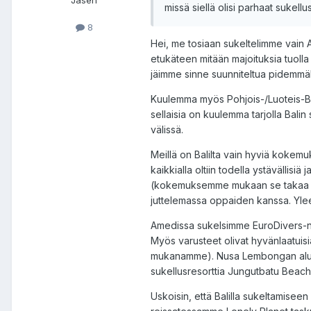
missä siellä olisi parhaat suke
8
Hei, me tosiaan sukeltelimme vain Am
etukäteen mitään majoituksia tuolla
jäimme sinne suunniteltua pidemmäk
Kuulemma myös Pohjois-/Luoteis-Bali
sellaisia on kuulemma tarjolla Bal
välissä.
Meillä on Balilta vain hyviä kokem
kaikkialla oltiin todella ystävällis
(kokemuksemme mukaan se takaa jon
juttelemassa oppaiden kanssa. Yleen
Amedissa sukelsimme EuroDivers-nimi
Myös varusteet olivat hyvänlaatuisi
mukanamme). Nusa Lembongan alueell
sukellusresorttia Jungutbatu Beachi
Uskoisin, että Balilla sukeltamiseen