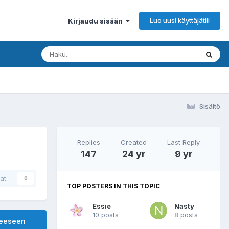
Luo uusi käyttäjätili
Kirjaudu sisään
Sisältö
Replies
Created
Last Reply
147
24 yr
9 yr
at
0
TOP POSTERS IN THIS TOPIC
Essıe
Nasty
10 posts
8 posts
heeseen