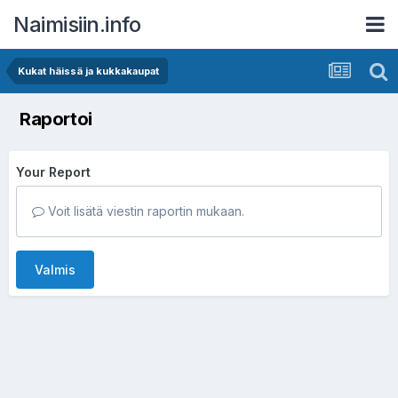
Naimisiin.info
Kukat häissä ja kukkakaupat
Raportoi
Your Report
Voit lisätä viestin raportin mukaan.
Valmis