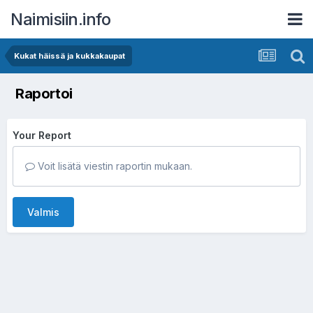
Naimisiin.info
Kukat häissä ja kukkakaupat
Raportoi
Your Report
Voit lisätä viestin raportin mukaan.
Valmis