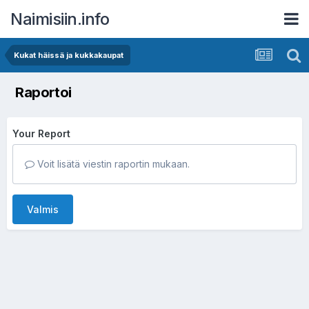
Naimisiin.info
Kukat häissä ja kukkakaupat
Raportoi
Your Report
Voit lisätä viestin raportin mukaan.
Valmis